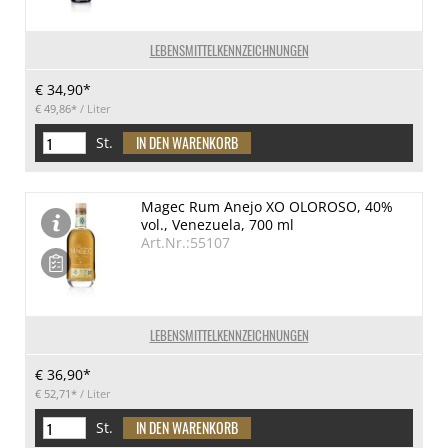
LEBENSMITTELKENNZEICHNUNGEN
€ 34,90*
€ 49,86*
/ Liter
St.
Magec Rum Anejo XO OLOROSO, 40%
vol., Venezuela, 700 ml
Art.Nr.:55107
LEBENSMITTELKENNZEICHNUNGEN
€ 36,90*
€ 52,71*
/ Liter
St.