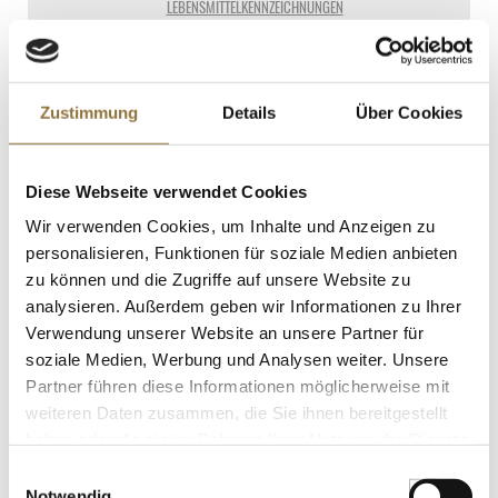
LEBENSMITTELKENNZEICHNUNGEN
€ 64,90*
€ 92,71*
/ Liter
St.
Zustimmung
Details
Über Cookies
Worthy Park Estate Rum Bar White
Diese Webseite verwendet Cookies
Overproof (weisser Rum), 63% vol., 700
ml
Wir verwenden Cookies, um Inhalte und Anzeigen zu
Art.Nr.:52263
personalisieren, Funktionen für soziale Medien anbieten
zu können und die Zugriffe auf unsere Website zu
analysieren. Außerdem geben wir Informationen zu Ihrer
LEBENSMITTELKENNZEICHNUNGEN
Verwendung unserer Website an unsere Partner für
soziale Medien, Werbung und Analysen weiter. Unsere
€ 30,50*
Partner führen diese Informationen möglicherweise mit
€ 43,57*
/ Liter
weiteren Daten zusammen, die Sie ihnen bereitgestellt
St.
haben oder die sie im Rahmen Ihrer Nutzung der Dienste
gesammelt haben.
Einwilligungsauswahl
Notwendig
Worthy Park Estate Rum Bar White