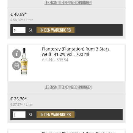
LEBENSMITTELKENNZEICHNUNGEN
€ 40,99*
€ 58,56*
/ Liter
St.
Planteray (Plantation) Rum 3 Stars,
weiß, 41,2% vol., 700 ml
Art.Nr.:39534
LEBENSMITTELKENNZEICHNUNGEN
€ 26,30*
€ 37,57*
/ Liter
St.