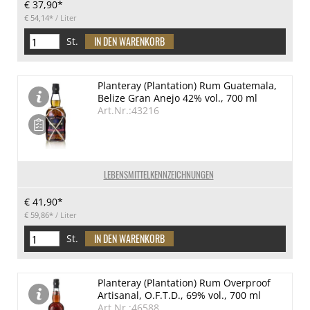
€ 37,90*
€ 54,14*
/ Liter
St.
Planteray (Plantation) Rum Guatemala,
Belize Gran Anejo 42% vol., 700 ml
Art.Nr.:43216
LEBENSMITTELKENNZEICHNUNGEN
€ 41,90*
€ 59,86*
/ Liter
St.
Planteray (Plantation) Rum Overproof
Artisanal, O.F.T.D., 69% vol., 700 ml
Art.Nr.:46588