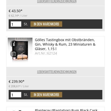
LEBENSMITTELKENNZEICHNUNGEN
€ 43,50*
€ 62,14*
/ Liter
St.
Gölles Tastingbox mit Obstbränden,
Gin, Whisky & Rum, 23 Miniaturen &
Gläser, 1,15 l
Art.Nr.:62124
LEBENSMITTELKENNZEICHNUNGEN
€ 239,90*
€ 208,61*
/ Liter
St.
Planteray (Plantation) Rum Black Cask