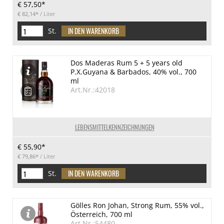
€ 57,50*
€ 82,14*
/ Liter
St.
Dos Maderas Rum 5 + 5 years old
P.X.Guyana & Barbados, 40% vol., 700
ml
Art.Nr.:42018
LEBENSMITTELKENNZEICHNUNGEN
€ 55,90*
€ 79,86*
/ Liter
St.
Gölles Ron Johan, Strong Rum, 55% vol.,
Österreich, 700 ml
Art.Nr.:54480