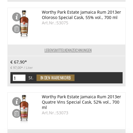
Worthy Park Estate Jamaica Rum 2013er
Oloroso Special Cask, 55% vol., 700 ml
Art.Nr.:53075
LEBENSMITTELKENNZEICHNUNGEN
€ 67,90*
€ 97,00*
/ Liter
St.
Worthy Park Estate Jamaica Rum 2013er
Quatre Vins Special Cask, 52% vol., 700
ml
Art.Nr.:53073