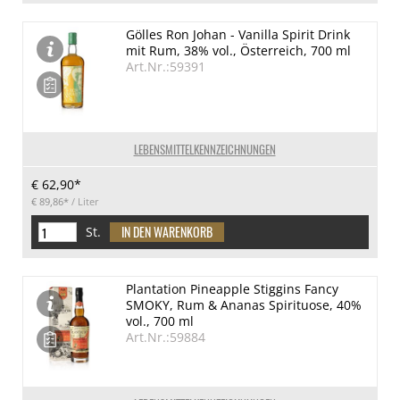
Gölles Ron Johan - Vanilla Spirit Drink
mit Rum, 38% vol., Österreich, 700 ml
Art.Nr.:59391
LEBENSMITTELKENNZEICHNUNGEN
€ 62,90*
€ 89,86*
/ Liter
St.
Plantation Pineapple Stiggins Fancy
SMOKY, Rum & Ananas Spirituose, 40%
vol., 700 ml
Art.Nr.:59884