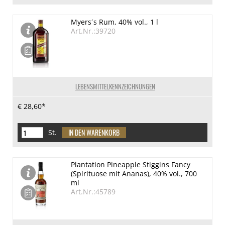
Myers´s Rum, 40% vol., 1 l
Art.Nr.:39720
LEBENSMITTELKENNZEICHNUNGEN
€ 28,60*
St.
Plantation Pineapple Stiggins Fancy
(Spirituose mit Ananas), 40% vol., 700
ml
Art.Nr.:45789