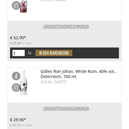
LEBENSMITTELKENNZEICHNUNGEN
€ 62,90*
€ 89,86*
/ Liter
St.
Gölles Ron Johan, White Rum, 40% vol.,
Österreich, 700 ml
Art.Nr.:54479
LEBENSMITTELKENNZEICHNUNGEN
€ 29,90*
€ 42,71*
/ Liter