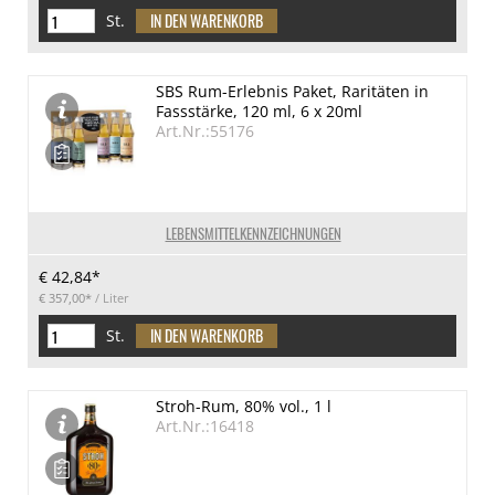
St.
SBS Rum-Erlebnis Paket, Raritäten in
Fassstärke, 120 ml, 6 x 20ml
Art.Nr.:55176
LEBENSMITTELKENNZEICHNUNGEN
€ 42,84*
€ 357,00*
/ Liter
St.
Stroh-Rum, 80% vol., 1 l
Art.Nr.:16418