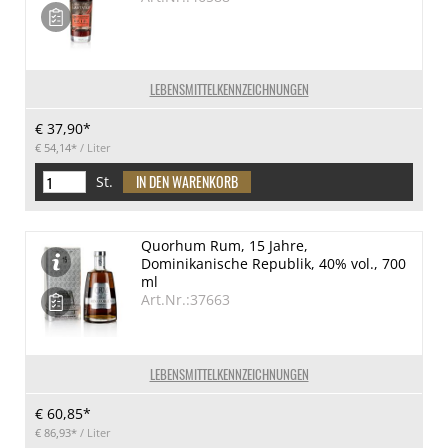
LEBENSMITTELKENNZEICHNUNGEN
€ 37,90*
€ 54,14*
/ Liter
St.
Quorhum Rum, 15 Jahre,
Dominikanische Republik, 40% vol., 700
ml
Art.Nr.:37663
LEBENSMITTELKENNZEICHNUNGEN
€ 60,85*
€ 86,93*
/ Liter