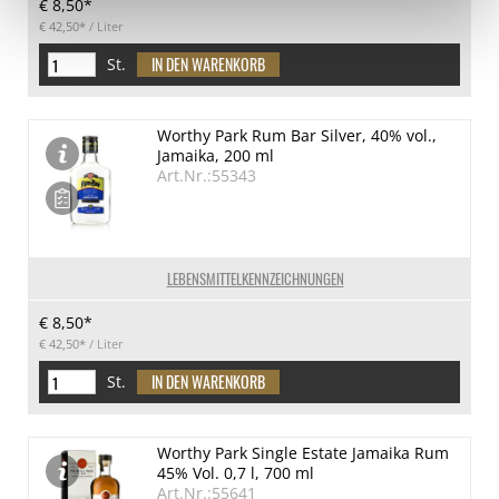
€ 8,50*
€ 42,50*
/ Liter
St.
Worthy Park Rum Bar Silver, 40% vol.,
Jamaika, 200 ml
Art.Nr.:55343
LEBENSMITTELKENNZEICHNUNGEN
€ 8,50*
€ 42,50*
/ Liter
St.
Worthy Park Single Estate Jamaika Rum
45% Vol. 0,7 l, 700 ml
Art.Nr.:55641