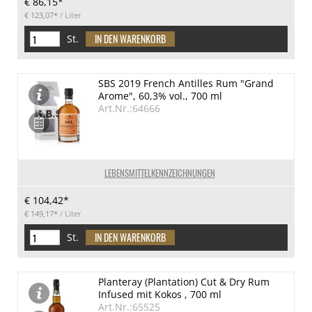
€ 86,15*
€ 123,07*
/ Liter
St.
SBS 2019 French Antilles Rum "Grand
Arome", 60,3% vol., 700 ml
Art.Nr.:64666
LEBENSMITTELKENNZEICHNUNGEN
€ 104,42*
€ 149,17*
/ Liter
St.
Planteray (Plantation) Cut & Dry Rum
Infused mit Kokos , 700 ml
Art.Nr.:65525