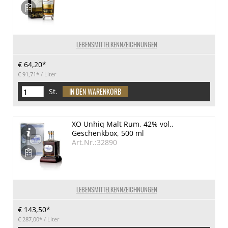
LEBENSMITTELKENNZEICHNUNGEN
€ 64,20*
€ 91,71*
/ Liter
St.
XO Unhiq Malt Rum, 42% vol.,
Geschenkbox, 500 ml
Art.Nr.:32890
LEBENSMITTELKENNZEICHNUNGEN
€ 143,50*
€ 287,00*
/ Liter