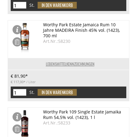
St.
Worthy Park Estate Jamaica Rum 10
Jahre MADEIRA Finish 45% vol. (1423),
700 ml
Art.Nr.:58230
LEBENSMITTELKENNZEICHNUNGEN
€ 81,90*
€ 117,00*
/ Liter
St.
Worthy Park 109 Single Estate Jamaika
Rum 54,5% vol. (1423), 1 l
Art.Nr.:58233