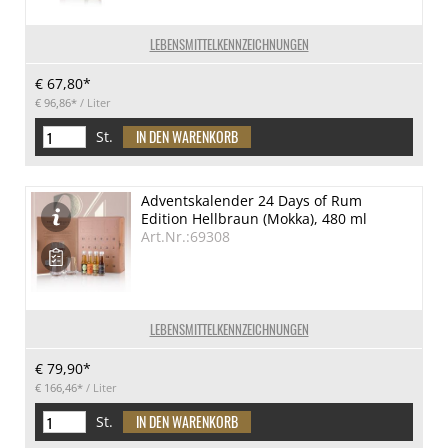
LEBENSMITTELKENNZEICHNUNGEN
€ 67,80*
€ 96,86*
/ Liter
St.
Adventskalender 24 Days of Rum
Edition Hellbraun (Mokka), 480 ml
Art.Nr.:69308
LEBENSMITTELKENNZEICHNUNGEN
€ 79,90*
€ 166,46*
/ Liter
St.