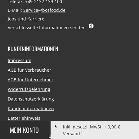
Telefax: +49-2132-139-100
E-Mail:
Service@bosfood.de
Jobs und Karriere
Verschlüsselte Informationen senden
KUNDENINFORMATIONEN
Navigation
Impressum
überspringen
AGB für Verbraucher
AGB für Unternehmer
Widerrufsbelehrung
Datenschutzerklärung
Kundeninformationen
Batteriehinweis
inkl. gesetzl. MwSt. + 9,90 €
MEIN KONTO
1
Versand
1)
Standardversand innerhalb Deutschlands