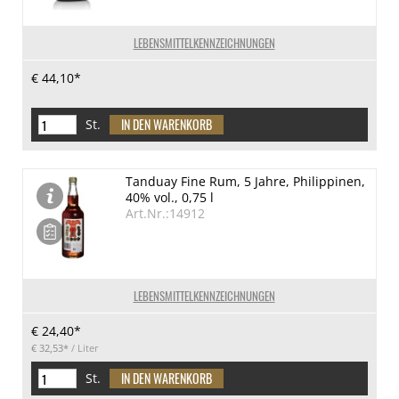
LEBENSMITTELKENNZEICHNUNGEN
€ 44,10*
St.
Tanduay Fine Rum, 5 Jahre, Philippinen,
40% vol., 0,75 l
Art.Nr.:14912
LEBENSMITTELKENNZEICHNUNGEN
€ 24,40*
€ 32,53*
/ Liter
St.