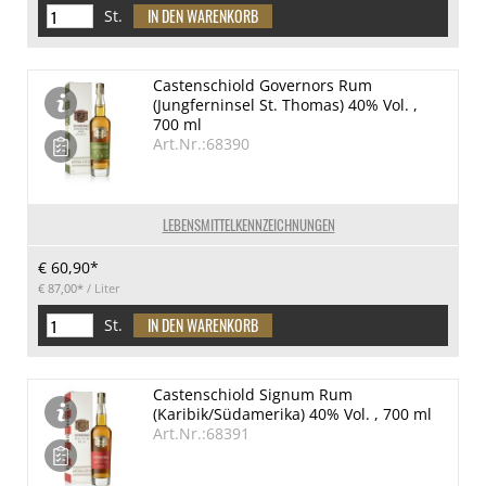
St.
Castenschiold Governors Rum
(Jungferninsel St. Thomas) 40% Vol. ,
700 ml
Art.Nr.:68390
LEBENSMITTELKENNZEICHNUNGEN
€ 60,90*
€ 87,00*
/ Liter
St.
Castenschiold Signum Rum
(Karibik/Südamerika) 40% Vol. , 700 ml
Art.Nr.:68391