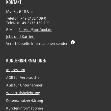
KONTAKT
Mo.-Fr. 9-18 Uhr
Telefon:
+49-2132-139-0
Telefax: +49-2132-139-100
E-Mail:
Service@bosfood.de
Jobs und Karriere
Verschlüsselte Informationen senden
KUNDENINFORMATIONEN
Navigation
Impressum
überspringen
AGB für Verbraucher
AGB für Unternehmer
Widerrufsbelehrung
Datenschutzerklärung
Kundeninformationen