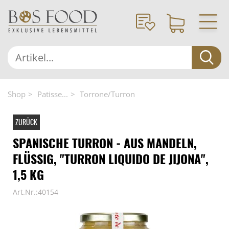
Shop
Patisse...
Torrone/Turron
ZURÜCK
SPANISCHE TURRON - AUS MANDELN,
FLÜSSIG, "TURRON LIQUIDO DE JIJONA",
1,5 KG
Art.Nr.:40154