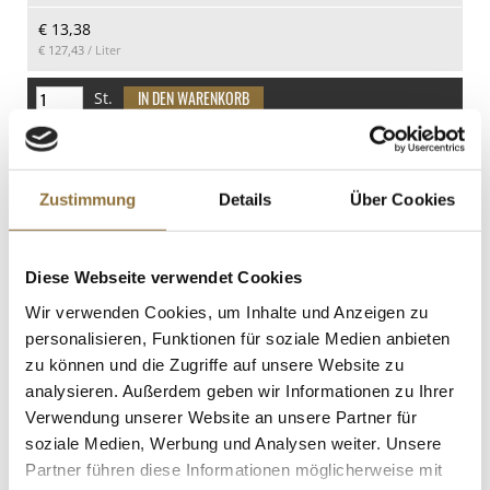
davon Zucker
€ 13,38
38 g
€ 127,43
/ Liter
Eiweiß
18 g
St.
Salz
0.05 g
Püree/Mark - Feige, fein passiert, 680 g
Art.Nr.:30948
Zustimmung
Details
Über Cookies
Diese Webseite verwendet Cookies
LEBENSMITTELKENNZEICHNUNGEN
Wir verwenden Cookies, um Inhalte und Anzeigen zu
personalisieren, Funktionen für soziale Medien anbieten
€ 11,95
€ 17,57
/ kg
zu können und die Zugriffe auf unsere Website zu
analysieren. Außerdem geben wir Informationen zu Ihrer
St.
Verwendung unserer Website an unsere Partner für
soziale Medien, Werbung und Analysen weiter. Unsere
Chili-Creme - Sriracha Mayoo, scharf,
Partner führen diese Informationen möglicherweise mit
Flying Goose, 455 ml