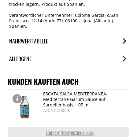
trocken lagern. Produkt aus Spanien.
Verantwortlicher Unternehmer: Coloma Garcia, c/San
Francisco, 12-14 (Apdo.77), 03100 - Jijona (Alicante),
Spanien.
NÄHRWERTTABELLE
Nährwerte
ALLERGENE
je 100g
Brennwert
Allergene
2320 kJ/560 kcal
Spuren / Enthalten
KUNDEN KAUFTEN AUCH
Fett
Eier
ESCATA SALSA MEDITERRANEA-
36 g
Enthalten
Mediterrane Garum Sauce auf
davon gesättigte Fettsäuren
Schalenfrüchte (Mandel)
Sardellenbasis, 105 ml
Art.Nr.:58826
Enthalten
3 g
Kohlenhydrate
39 g
LEBENSMITTELKENNZEICHNUNGEN