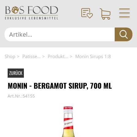
Shop
Patisse...
Produkt...
Monin Sirups 1:8
ZURÜCK
MONIN - BERGAMOT SIRUP, 700 ML
Art.Nr.:54155