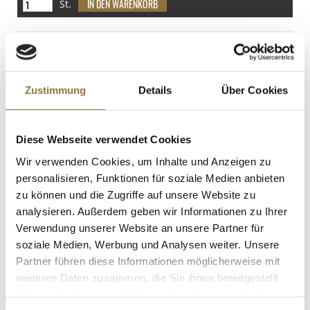
79.2 g
St.
Eiweiß
Vakuum Siegelrand-Beutel, 200mm x
0 g
300mm, glatt, 100 St
Salz
Art.Nr.:13480
0.03 g
Zustimmung
Details
Über Cookies
KENNZEICHNUNGEN U. SPEZIFIKATIONEN
Diese Webseite verwendet Cookies
Produkt nur für Gastronomiekunden verfügbar.
i
Wir verwenden Cookies, um Inhalte und Anzeigen zu
personalisieren, Funktionen für soziale Medien anbieten
St.
zu können und die Zugriffe auf unsere Website zu
analysieren. Außerdem geben wir Informationen zu Ihrer
Spritzbeutel, Einweg, 54,5cm lang, 30cm
Verwendung unserer Website an unsere Partner für
Öffnung, 75µ, 100 St
soziale Medien, Werbung und Analysen weiter. Unsere
Art.Nr.:13206
Partner führen diese Informationen möglicherweise mit
weiteren Daten zusammen, die Sie ihnen bereitgestellt
haben oder die sie im Rahmen Ihrer Nutzung der Dienste