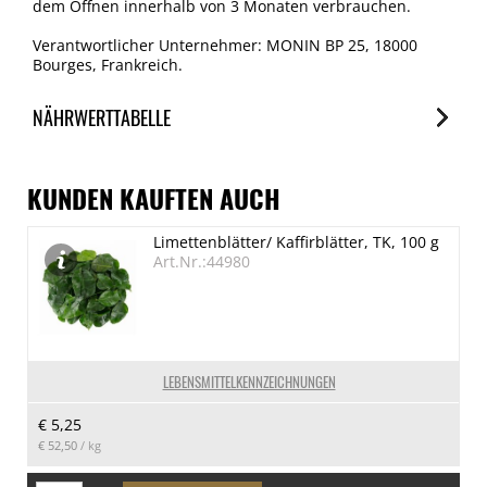
dem Öffnen innerhalb von 3 Monaten verbrauchen.
Verantwortlicher Unternehmer: MONIN BP 25, 18000
Bourges, Frankreich.
NÄHRWERTTABELLE
Nährwerte
je 100ml
KUNDEN KAUFTEN AUCH
Brennwert
Limettenblätter/ Kaffirblätter, TK, 100 g
1364 kJ/326 kcal
Art.Nr.:44980
Fett
0 g
davon gesättigte Fettsäuren
0 g
LEBENSMITTELKENNZEICHNUNGEN
Kohlenhydrate
€ 5,25
79.4 g
€ 52,50
/ kg
davon Zucker