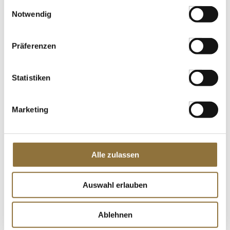
gesammelt haben.
KENNZEICHNUNGEN U. SPEZIFIKATIONEN
Einwilligungsauswahl
Notwendig
€ 37,95
Präferenzen
St.
Statistiken
Vegetarische Würzsauce mit Pilzen, Lee
Kum Kee, 510 g
Art.Nr.:31952
Marketing
LEBENSMITTELKENNZEICHNUNGEN
Alle zulassen
€ 5,10
€ 10,00
/ kg
Auswahl erlauben
St.
Ablehnen