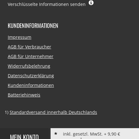
Verschlüsselte Informationen senden
KUNDENINFORMATIONEN
Navigation
Impressum
überspringen
AGB für Verbraucher
AGB für Unternehmer
Widerrufsbelehrung
Datenschutzerklärung
Kundeninformationen
Batteriehinweis
1)
Standardversand innerhalb Deutschlands
inkl. gesetzl. MwSt. + 9,90 €
MEIN KONTO