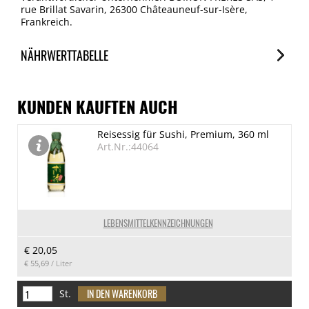
rue Brillat Savarin, 26300 Châteauneuf-sur-Isère,
Frankreich.
NÄHRWERTTABELLE
Nährwerte
je 100g
KUNDEN KAUFTEN AUCH
Brennwert
Reisessig für Sushi, Premium, 360 ml
187 kJ/44 kcal
Art.Nr.:44064
Fett
0 g
davon gesättigte Fettsäuren
0 g
LEBENSMITTELKENNZEICHNUNGEN
Kohlenhydrate
€ 20,05
9.7 g
€ 55,69
/ Liter
davon Zucker
6.5 g
St.