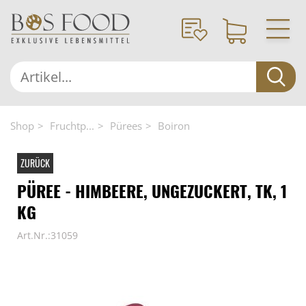
Shop
Fruchtp...
Pürees
Boiron
ZURÜCK
PÜREE - HIMBEERE, UNGEZUCKERT, TK, 1
KG
Art.Nr.:31059