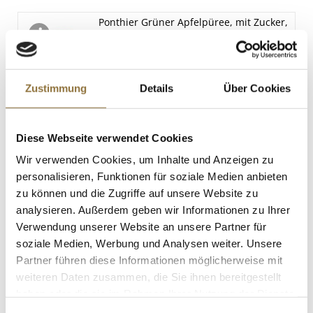
Eiweiß
Ponthier Grüner Apfelpüree, mit Zucker,
8 g
1 kg
Salz
Art.Nr.:16354
0 g
Zustimmung
Details
Über Cookies
LEBENSMITTELKENNZEICHNUNGEN
Diese Webseite verwendet Cookies
€ 12,19
Wir verwenden Cookies, um Inhalte und Anzeigen zu
personalisieren, Funktionen für soziale Medien anbieten
St.
zu können und die Zugriffe auf unsere Website zu
analysieren. Außerdem geben wir Informationen zu Ihrer
Chili-Creme - Sriracha Mayoo, scharf,
Verwendung unserer Website an unsere Partner für
Flying Goose, 455 ml
soziale Medien, Werbung und Analysen weiter. Unsere
Art.Nr.:49443
Partner führen diese Informationen möglicherweise mit
weiteren Daten zusammen, die Sie ihnen bereitgestellt
haben oder die sie im Rahmen Ihrer Nutzung der Dienste
LEBENSMITTELKENNZEICHNUNGEN
gesammelt haben.