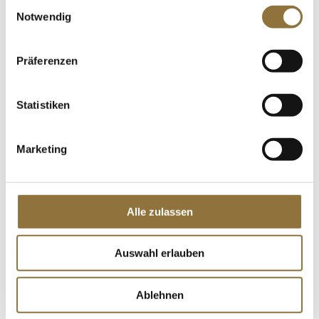
Einwilligungsauswahl
Notwendig
€ 7,34
€ 16,13
/ Liter
Präferenzen
St.
Statistiken
Sauerkrautsaft, mild, Rabenhorst, BIO,
750 ml
Art.Nr.:24886
Marketing
LEBENSMITTELKENNZEICHNUNGEN
Alle zulassen
€ 5,80
€ 7,73
/ Liter
Auswahl erlauben
St.
Ablehnen