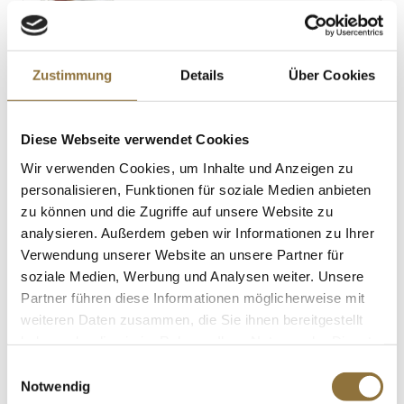
< 0.01 g
LEBENSMITTELKENNZEICHNUNGEN
Zustimmung
Details
Über Cookies
€ 8,63
Diese Webseite verwendet Cookies
St.
Wir verwenden Cookies, um Inhalte und Anzeigen zu
personalisieren, Funktionen für soziale Medien anbieten
Ramen Suppen Basis Shoyu, Kikkoman,
zu können und die Zugriffe auf unsere Website zu
Japan, vegan, 250 ml
analysieren. Außerdem geben wir Informationen zu Ihrer
Art.Nr.:63712
Verwendung unserer Website an unsere Partner für
soziale Medien, Werbung und Analysen weiter. Unsere
Partner führen diese Informationen möglicherweise mit
weiteren Daten zusammen, die Sie ihnen bereitgestellt
LEBENSMITTELKENNZEICHNUNGEN
haben oder die sie im Rahmen Ihrer Nutzung der Dienste
€ 6,96
gesammelt haben.
Einwilligungsauswahl
€ 27,84
/ Liter
Notwendig