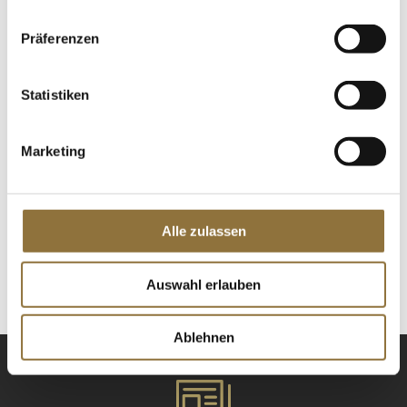
St.
Präferenzen
Monkey 47, 47 % vol., Schwarzwald, 500
ml
Art.Nr.:32492
Statistiken
Marketing
LEBENSMITTELKENNZEICHNUNGEN
€ 47,76
Alle zulassen
€ 95,52
/ Liter
St.
Auswahl erlauben
Ablehnen