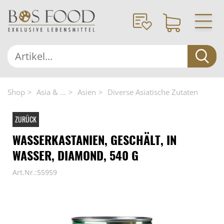
Shop
Asia & ...
Asien
Diverse Asiatische Zutaten
ZURÜCK
WASSERKASTANIEN, GESCHÄLT, IN
WASSER, DIAMOND, 540 G
Art.Nr.:55959