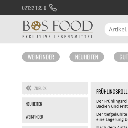
02132 139 0
WEINFINDER
NEUHEITEN
GUT
ZURÜCK
FRÜHLINGSROLL
Navigation
Der Frühlingsro
NEUHEITEN
überspringen
Backen und Frit
Der tiefgekühlte
WEINFINDER
eine Lagerung be
Nach dem Auftaue