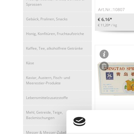
Sprossen
Art.Nr.:10807
Gebäck, Pralinen, Snacks
€ 6,16*
€ 11,20*
/ kg
Honig, Konfitüren, Fruchtaufstriche
Kaffee, Tee, alkoholfreie Getränke
Käse
Kaviar, Austern, Fisch- und
Meerestier-Produkte
Lebensmittelzusatzstoffe
Mehl, Getreide, Teige,
Backmischungen
LEBENSMITTELKENN
Mini-Frühlingsrol
Messer & Messer-Zubehör