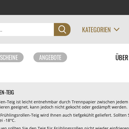
KATEGORIEN
Navigati
ÜBER
SCHEINE
ANGEBOTE
überspri
EN-TEIG
llen-Teig ist leicht entnehmbar durch Trennpapier zwischen jedem 
tieren geeignet, kann jedoch nicht gekocht oder gedämpft werden.
 Frühlingsrollen-Teig wird Ihnen auch tiefgekühlt geliefert. Sollte
i -18°C.
n sollten Sie den Teig für Frühlingsrollen nicht wieder einfriere