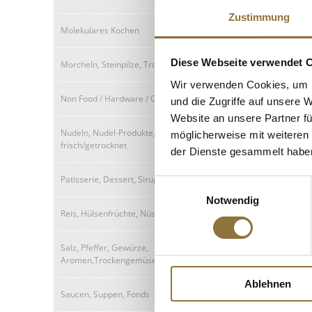
Gemüse, vegetaris
g, 60 x 15g
Zustimmung
Molekulares Kochen
Art.Nr.:10801
€ 10,58*
Diese Webseite verwendet 
Morcheln, Steinpilze, Trockenpilze
€ 11,76*
/ kg
Wir verwenden Cookies, um I
Non Food / Hardware / Grillzubehör
und die Zugriffe auf unsere 
Website an unsere Partner fü
Nudeln, Nudel-Produkte,
möglicherweise mit weiteren
frisch/getrocknet
der Dienste gesammelt habe
Patisserie, Dessert, Sirup
Einwilligungsauswahl
Notwendig
Reis, Hülsenfrüchte, Nüsse, Maronen
Salz, Pfeffer, Gewürze,
Aromen,Trockengemüse
Ablehnen
Saucen, Suppen, Fonds