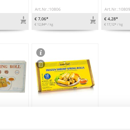
Art.Nr.:10806
Art.Nr.:1080
€ 7,06*
€ 4,28*
€ 12,84*
/ kg
€ 17,12*
/ kg
ZEICHNUNGEN
LEBENSMITTELKENNZEICHNUNGEN
len, mit
Mini-Frühlingsrollen