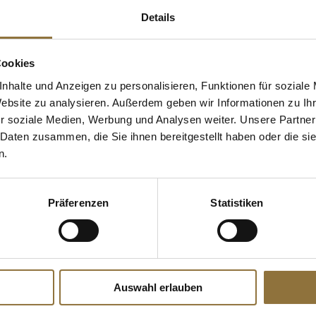
ch, TK, 900
"Shrimps", mit Garnelen und
Gemüse, TK, 300 g, 12 x 25g
Details
Art.Nr.:10802
€ 8,83*
Cookies
€ 29,43*
/ kg
nhalte und Anzeigen zu personalisieren, Funktionen für soziale
Website zu analysieren. Außerdem geben wir Informationen zu I
r soziale Medien, Werbung und Analysen weiter. Unsere Partner
 Daten zusammen, die Sie ihnen bereitgestellt haben oder die s
n.
WEITERE TEIGMISCHUNGEN UND TEIGWAR
Teigmischungen & Teigwaren
Präferenzen
Statistiken
Auswahl erlauben