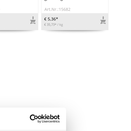
9
Art.Nr.:15682
€ 5,36*
€ 35,73*
/ kg