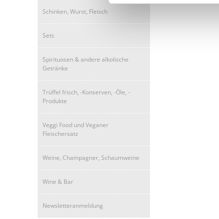
Schinken, Wurst, Fleisch
Sets
Spirituosen & andere alkolische
Getränke
Trüffel frisch, -Konserven, -Öle, -
Produkte
Veggi Food und Veganer
Fleischersatz
Weine, Champagner, Schaumweine
Wine & Bar
Newsletteranmeldung