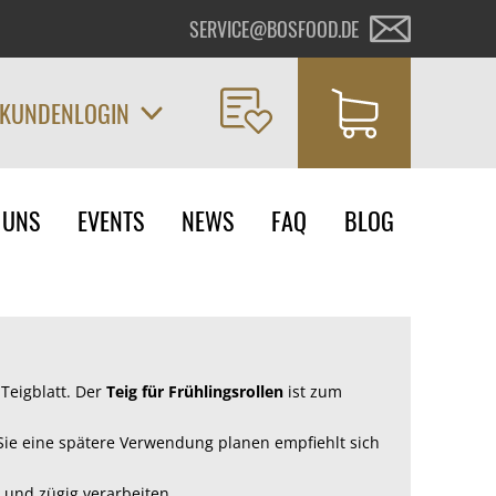
SERVICE@BOSFOOD.DE
KUNDENLOGIN
on
 UNS
EVENTS
NEWS
FAQ
BLOG
ngen
Teigblatt.
Der
Teig für Frühlingsrollen
ist zum
n Sie eine spätere Verwendung planen empfiehlt sich
n und zügig verarbeiten.