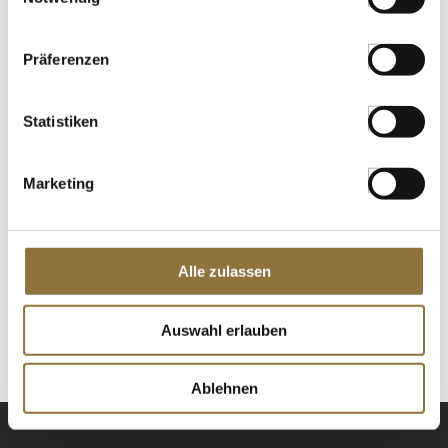
St.
Präferenzen
Amarena-Kirschen, in Sirup, Vase, 600
g, ATG 240g
Statistiken
Art.Nr.:11339
Marketing
LEBENSMITTELKENNZEICHNUNGEN
€ 19,90*
Alle zulassen
€ 82,92*
/ kg
St.
Auswahl erlauben
Ablehnen