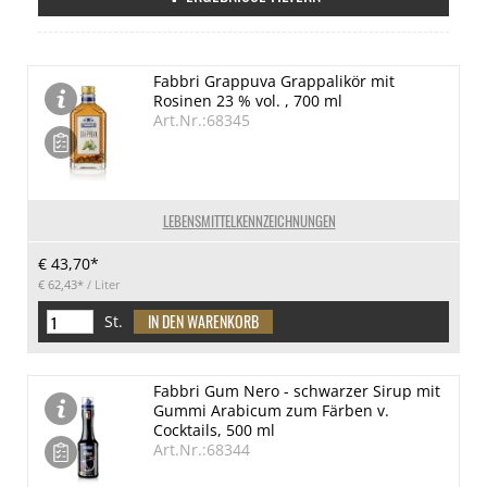
Fabbri Grappuva Grappalikör mit
Rosinen 23 % vol. , 700 ml
Art.Nr.:68345
LEBENSMITTELKENNZEICHNUNGEN
€ 43,70*
€ 62,43*
/ Liter
St.
Fabbri Gum Nero - schwarzer Sirup mit
Gummi Arabicum zum Färben v.
Cocktails, 500 ml
Art.Nr.:68344