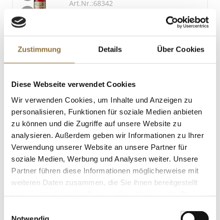
Art.Nr.:68342
LEBENSMITTELKENNZEICHNUNGEN
Zustimmung
Details
Über Cookies
€ 33,80*
Diese Webseite verwendet Cookies
St.
Wir verwenden Cookies, um Inhalte und Anzeigen zu
personalisieren, Funktionen für soziale Medien anbieten
zu können und die Zugriffe auf unsere Website zu
Fabbri Amarena (Sauerkirsch) Dry Gin,
41 % vol., Italien, 700 ml
analysieren. Außerdem geben wir Informationen zu Ihrer
Art.Nr.:68341
Verwendung unserer Website an unsere Partner für
soziale Medien, Werbung und Analysen weiter. Unsere
Partner führen diese Informationen möglicherweise mit
weiteren Daten zusammen, die Sie ihnen bereitgestellt
LEBENSMITTELKENNZEICHNUNGEN
haben oder die sie im Rahmen Ihrer Nutzung der Dienste
gesammelt haben.
€ 58,70*
Einwilligungsauswahl
€ 83,86*
/ Liter
Notwendig