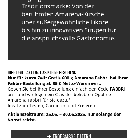
Traditionsmarke: Von der
berühmten Amarena-Kirsche
über außergewöhnliche Liköre
bis hin zu innovativen Sirupen für
die anspruchsvolle Gastronomie.
HIGHLIGHT-AKTION: DAS KLEINE GESCHENK
Nur
für
kurze
Zeit:
Gratis
600 g
Amarena
Fabbri
bei
Ihrer
Fabbri-
Bestellung
ab 35 €
Netto-
Warenwert.
Geben
Sie
bei
Ihrer
Bestellung
einfach
den
Code
FABBRI
an –
und
wir
legen
ein
Glas
der
beliebten
Opaline
Amarena
Fabbri
für
Sie
dazu.*
Ideal
zum
Testen,
Garnieren
und
Kreieren.
Aktionszeitraum: 25.05. – 30.06.2025,
nur
solange
der
Vorrat
reicht.
ERGEBNISSE FILTERN