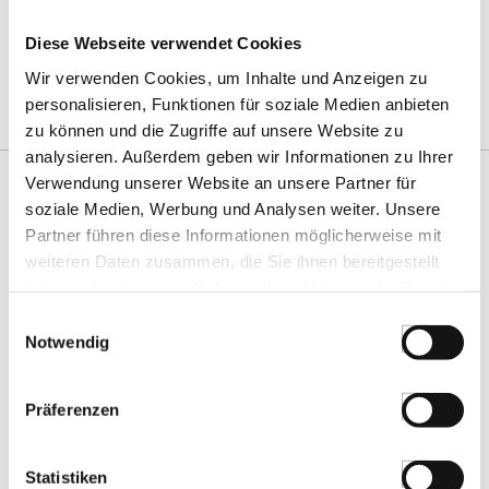
Sonntag, 26.03.2023 18:30 Uhr
Diese Webseite verwendet Cookies
[Hier zum Event!]
Wir verwenden Cookies, um Inhalte und Anzeigen zu
personalisieren, Funktionen für soziale Medien anbieten
zu können und die Zugriffe auf unsere Website zu
analysieren. Außerdem geben wir Informationen zu Ihrer
Verwendung unserer Website an unsere Partner für
soziale Medien, Werbung und Analysen weiter. Unsere
ZERTIFIZIERT & SICHER EINKAUFEN
Partner führen diese Informationen möglicherweise mit
weiteren Daten zusammen, die Sie ihnen bereitgestellt
haben oder die sie im Rahmen Ihrer Nutzung der Dienste
gesammelt haben.
Einwilligungsauswahl
Notwendig
Präferenzen
Statistiken