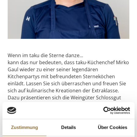
Wenn im taku die Sterne danze...
kann das nur bedeuten, dass taku-Küchenchef Mirko
Gaul wieder zu einer seiner legendären
Kitchenpartys mit befreundeten Sterneköchen
einlädt. Lassen Sie sich überraschen und freuen Sie
sich auf kulinarische Kreationen der Extraklasse.
Dazu präsentieren sich die Weingüter Schlossgut
Diel und Weingut Knetwitz mit feinen Tropfen aus
Ihren Kellern.
Erleben Sie einen spannenden Abend mit
hochkarätiger Besetzung und guter Unterhaltung in
Zustimmung
Details
Über Cookies
ungezwungener Atmosphäre.