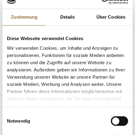
nächsten Nachmittag taucht Ihr Ziel auf hoher See
langsam am Horizont auf: Der aus rotem Sandstein
Zustimmung
Details
Über Cookies
bestehende, imposante Brandungsfelsen „Lange
Anna“ ragt mit einer Höhe von 47m aus der Nordsee
heraus. Verbringen Sie idyllische Stunden auf
HELGOLAND bei einem Spaziergang, oder wandern
Diese Webseite verwendet Cookies
Sie entlang der Salzwiesen zur Aussichtsplattform.
Wir verwenden Cookies, um Inhalte und Anzeigen zu
Lassen Sie Ihre Auszeit an Bord ausklingen – wir
personalisieren, Funktionen für soziale Medien anbieten
verwöhnen Sie gerne.
zu können und die Zugriffe auf unsere Website zu
[Hier zum Event!]
analysieren. Außerdem geben wir Informationen zu Ihrer
Verwendung unserer Website an unsere Partner für
soziale Medien, Werbung und Analysen weiter. Unsere
Partner führen diese Informationen möglicherweise mit
weiteren Daten zusammen, die Sie ihnen bereitgestellt
haben oder die sie im Rahmen Ihrer Nutzung der Dienste
gesammelt haben.
ZERTIFIZIERT & SICHER EINKAUFEN
Einwilligungsauswahl
Notwendig