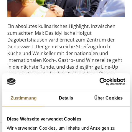
Ein absolutes kulinarisches Highlight, inzwischen
zum achten Mal: Das idyllische Hofgut
Dagobertshausen wird erneut zum Zentrum der
Genusswelt. Der genussreiche Streifzug durch
Küche und Weinkeller mit der nationalen und
internationalen Koch-, Gastro- und Winzerelite geht
in die nächste Runde, und das diesjährige Line-Up
garantiert erneut absolute Spitzenklasse für den
Gaumen!
[Hier zum Event!]
Zustimmung
Details
Über Cookies
Dagobertshausen, Im Dorfe 14, 35041 Marburg
Diese Webseite verwendet Cookies
Wir verwenden Cookies, um Inhalte und Anzeigen zu