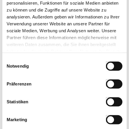
personalisieren, Funktionen für soziale Medien anbieten
ZERTIFIZIERT & SICHER EINKAUFEN
zu können und die Zugriffe auf unsere Website zu
analysieren. Außerdem geben wir Informationen zu Ihrer
Verwendung unserer Website an unsere Partner für
soziale Medien, Werbung und Analysen weiter. Unsere
Partner führen diese Informationen möglicherweise mit
weiteren Daten zusammen, die Sie ihnen bereitgestellt
haben oder die sie im Rahmen Ihrer Nutzung der Dienste
gesammelt haben.
Einwilligungsauswahl
Notwendig
Präferenzen
Statistiken
ZAHLUNGSARTEN
Marketing