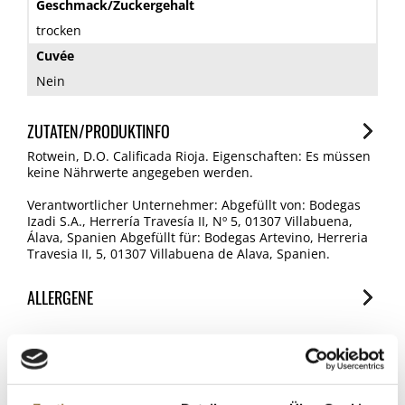
Geschmack/Zuckergehalt
trocken
Cuvée
Nein
ZUTATEN/PRODUKTINFO
Rotwein, D.O. Calificada Rioja. Eigenschaften: Es müssen
keine Nährwerte angegeben werden.
Verantwortlicher Unternehmer: Abgefüllt von: Bodegas
Izadi S.A., Herrería Travesía II, Nº 5, 01307 Villabuena,
Álava, Spanien Abgefüllt für: Bodegas Artevino, Herreria
Travesia II, 5, 01307 Villabuena de Alava, Spanien.
ALLERGENE
Allergene
Spuren / Enthalten
KUNDEN KAUFTEN AUCH
SO2/Sulfite
REDUCED Mushroom Concentrate 023 -
Enthalten