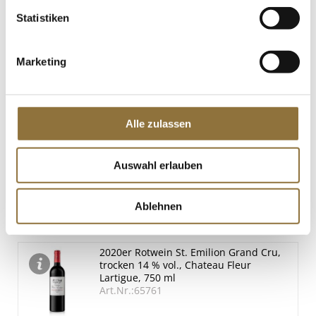
St.
Statistiken
2015er Lalande de Pomerol, trocken, 14
Marketing
% vol., Château Siaurac, 750 ml
Art.Nr.:62180
Alle zulassen
LEBENSMITTELKENNZEICHNUNGEN
Auswahl erlauben
€ 28,90
€ 38,53
/ Liter
Ablehnen
St.
2020er Rotwein St. Emilion Grand Cru,
trocken 14 % vol., Chateau Fleur
Lartigue, 750 ml
Art.Nr.:65761