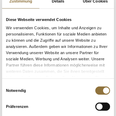
Zustimmung
Details
Über Cookies
Pilzkonzentrat, BIO, 1 l
Art.Nr.:66761
Diese Webseite verwendet Cookies
Wir verwenden Cookies, um Inhalte und Anzeigen zu
LEBENSMITTELKENNZEICHNUNGEN
personalisieren, Funktionen für soziale Medien anbieten
zu können und die Zugriffe auf unsere Website zu
Derzeit nicht auf Lager
analysieren. Außerdem geben wir Informationen zu Ihrer
Verwendung unserer Website an unsere Partner für
soziale Medien, Werbung und Analysen weiter. Unsere
2021er Sauvignon Blanc Imperiale QW,
Partner führen diese Informationen möglicherweise mit
trocken, 12,5 % vol., Von Winning, 750
ml
weiteren Daten zusammen, die Sie ihnen bereitgestellt
Art.Nr.:67271
haben oder die sie im Rahmen Ihrer Nutzung der Dienste
gesammelt haben.
Einwilligungsauswahl
Notwendig
LEBENSMITTELKENNZEICHNUNGEN
€ 27,30
Präferenzen
€ 36,40
/ Liter