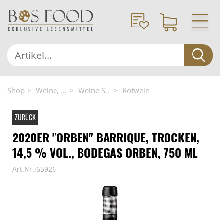
Shop
Weine, ...
Weine S...
Rotwein
ZURÜCK
2020ER "ORBEN" BARRIQUE, TROCKEN,
14,5 % VOL., BODEGAS ORBEN, 750 ML
Art.Nr.:65926