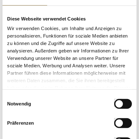
LEBENSMITTELKENNZEICHNUNGEN
Diese Webseite verwendet Cookies
€ 287,99
Wir verwenden Cookies, um Inhalte und Anzeigen zu
€ 1151,96
/ kg
personalisieren, Funktionen für soziale Medien anbieten
zu können und die Zugriffe auf unsere Website zu
St.
analysieren. Außerdem geben wir Informationen zu Ihrer
Verwendung unserer Website an unsere Partner für
Rotgarnelen, Wildfang, ohne Kopf mit
soziale Medien, Werbung und Analysen weiter. Unsere
Schale, ca. 32-40 Stück, TK, 1 kg, ATG
Partner führen diese Informationen möglicherweise mit
800g
Art.Nr.:59976
weiteren Daten zusammen, die Sie ihnen bereitgestellt
haben oder die sie im Rahmen Ihrer Nutzung der Dienste
gesammelt haben.
Einwilligungsauswahl
LEBENSMITTELKENNZEICHNUNGEN
Notwendig
€ 26,95
€ 33,69
/ kg
Präferenzen
St.