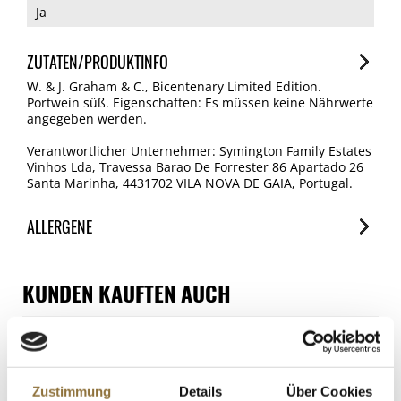
Ja
ZUTATEN/PRODUKTINFO
W. & J. Graham & C., Bicentenary Limited Edition.
Portwein süß. Eigenschaften: Es müssen keine Nährwerte
angegeben werden.
Verantwortlicher Unternehmer: Symington Family Estates
Vinhos Lda, Travessa Barao De Forrester 86 Apartado 26
Santa Marinha, 4431702 VILA NOVA DE GAIA, Portugal.
ALLERGENE
Allergene
Spuren / Enthalten
KUNDEN KAUFTEN AUCH
SO2/Sulfite
BOS FOOD Premium Selection -
Enthalten
Kreuzung Amur x Kaluga Stör
(schrenckii x dau), China, 250 g
Art.Nr.:27934
Zustimmung
Details
Über Cookies