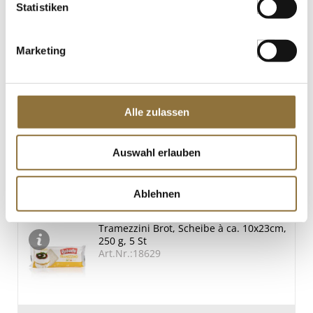
Statistiken
Gänsestopfleber, Scheiben, á ca. 35-
45g, Osteuropa, Feyel, TK, ca.800 g,
Marketing
ca.25 St
Art.Nr.:56186
Alle zulassen
LEBENSMITTELKENNZEICHNUNGEN
€ 76,92
Auswahl erlauben
€ 96,15
/ kg
St.
Ablehnen
Tramezzini Brot, Scheibe à ca. 10x23cm,
250 g, 5 St
Art.Nr.:18629