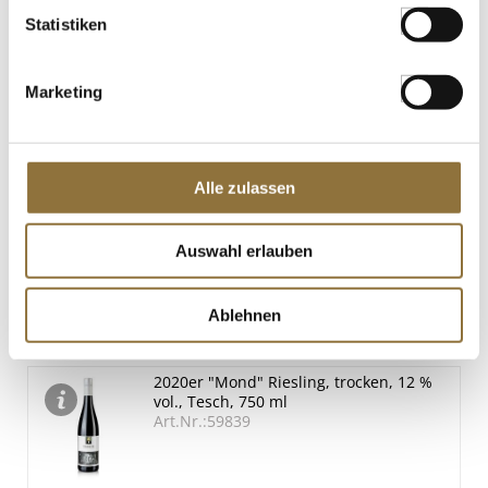
St.
Statistiken
2023er Kalk und Kiesel, trocken, 11,5 %
vol., Preisinger, BIO, 750 ml
Marketing
Art.Nr.:68814
Alle zulassen
LEBENSMITTELKENNZEICHNUNGEN
Auswahl erlauben
€ 18,30
€ 24,40
/ Liter
Ablehnen
St.
2020er "Mond" Riesling, trocken, 12 %
vol., Tesch, 750 ml
Art.Nr.:59839