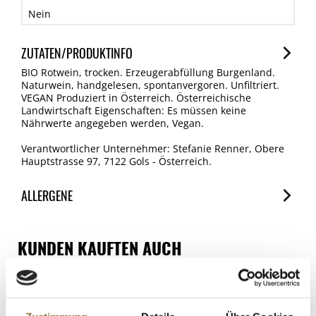
Nein
ZUTATEN/PRODUKTINFO
BIO Rotwein, trocken. Erzeugerabfüllung Burgenland.
Naturwein, handgelesen, spontanvergoren. Unfiltriert.
VEGAN Produziert in Österreich. Österreichische
Landwirtschaft Eigenschaften: Es müssen keine
Nährwerte angegeben werden, Vegan.
Verantwortlicher Unternehmer: Stefanie Renner, Obere
Hauptstrasse 97, 7122 Gols - Österreich.
ALLERGENE
Allergene
Spuren / Enthalten
KUNDEN KAUFTEN AUCH
SO2/Sulfite
2024er Riesling QW, trocken, 11,5 %
Enthalten
vol., Scheuermann, BIO, 750 ml
Art.Nr.:68907