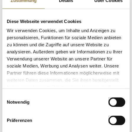
Zustimmung
Details
Über Cookies
LEBENSMITTELKENNZEICHNUNGEN
Diese Webseite verwendet Cookies
Wir verwenden Cookies, um Inhalte und Anzeigen zu
€ 10,30
personalisieren, Funktionen für soziale Medien anbieten
€ 13,73
/ Liter
zu können und die Zugriffe auf unsere Website zu
St.
analysieren. Außerdem geben wir Informationen zu Ihrer
Verwendung unserer Website an unsere Partner für
soziale Medien, Werbung und Analysen weiter. Unsere
Single Malt Whisky Windspiel 10 J., Port
Cask Finish, 42 % vol., Eifel, 500 ml
Partner führen diese Informationen möglicherweise mit
Art.Nr.:68862
weiteren Daten zusammen, die Sie ihnen bereitgestellt
haben oder die sie im Rahmen Ihrer Nutzung der Dienste
gesammelt haben.
Einwilligungsauswahl
Notwendig
LEBENSMITTELKENNZEICHNUNGEN
€ 59,90
Präferenzen
€ 119,80
/ Liter