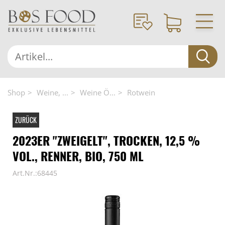
Shop
Weine, ...
Weine Ö...
Rotwein
ZURÜCK
2023ER "ZWEIGELT", TROCKEN, 12,5 %
VOL., RENNER, BIO, 750 ML
Art.Nr.:68445