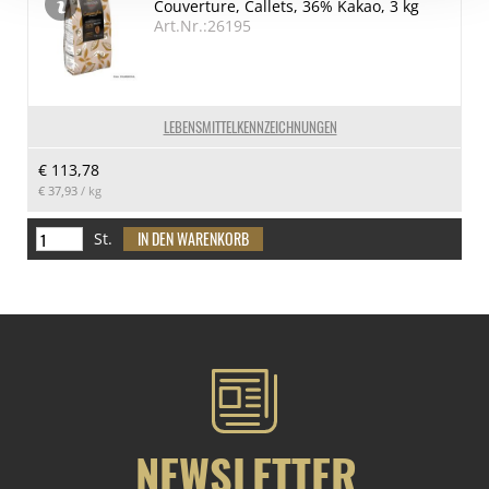
Couverture, Callets, 36% Kakao, 3 kg
Art.Nr.:26195
LEBENSMITTELKENNZEICHNUNGEN
€ 113,78
€ 37,93
/ kg
St.
NEWSLETTER