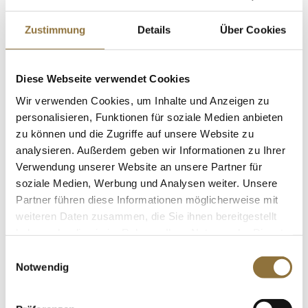
SO2/Sulfite
Xanthazoon (Xanthan), Biozoon, E 415,
Enthalten
Zustimmung
Details
Über Cookies
300 g
Art.Nr.:21832
Diese Webseite verwendet Cookies
Wir verwenden Cookies, um Inhalte und Anzeigen zu
LEBENSMITTELKENNZEICHNUNGEN
personalisieren, Funktionen für soziale Medien anbieten
zu können und die Zugriffe auf unsere Website zu
€ 21,96
€ 73,20
/ kg
analysieren. Außerdem geben wir Informationen zu Ihrer
Verwendung unserer Website an unsere Partner für
St.
soziale Medien, Werbung und Analysen weiter. Unsere
Partner führen diese Informationen möglicherweise mit
Maldon Sea Salt Flakes, Meersalz aus
weiteren Daten zusammen, die Sie ihnen bereitgestellt
England, 250 g
haben oder die sie im Rahmen Ihrer Nutzung der Dienste
Art.Nr.:16411
gesammelt haben.
Einwilligungsauswahl
Notwendig
LEBENSMITTELKENNZEICHNUNGEN