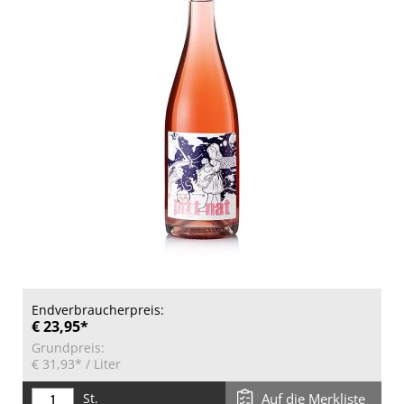
Endverbraucherpreis:
€ 23,95*
Grundpreis:
€ 31,93*
/ Liter
St.
Auf die Merkliste