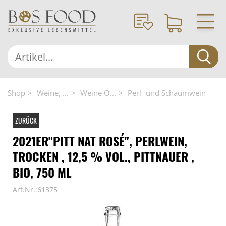
Shop
Weine, ...
Weine Ö...
Perl- und Schaumwein
ZURÜCK
2021ER"PITT NAT ROSÉ", PERLWEIN,
TROCKEN , 12,5 % VOL., PITTNAUER ,
BIO, 750 ML
Art.Nr.:61375