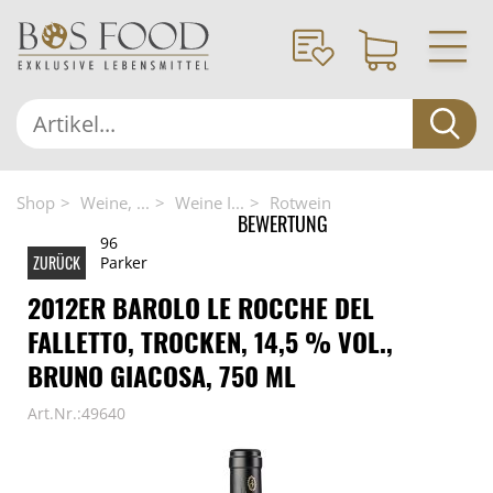
Shop
Weine, ...
Weine I...
Rotwein
BEWERTUNG
96
ZURÜCK
Parker
2012ER BAROLO LE ROCCHE DEL
FALLETTO, TROCKEN, 14,5 % VOL.,
BRUNO GIACOSA, 750 ML
Art.Nr.:49640