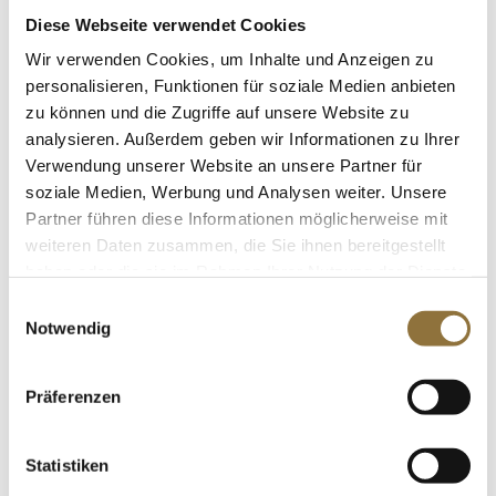
Gesamtalkoholgehalt
Diese Webseite verwendet Cookies
14.0% vol
Wir verwenden Cookies, um Inhalte und Anzeigen zu
Geschmack/Zuckergehalt
personalisieren, Funktionen für soziale Medien anbieten
trocken
zu können und die Zugriffe auf unsere Website zu
analysieren. Außerdem geben wir Informationen zu Ihrer
Cuvée
Verwendung unserer Website an unsere Partner für
Nein
soziale Medien, Werbung und Analysen weiter. Unsere
Rebsorte
Partner führen diese Informationen möglicherweise mit
Nebbiolo
weiteren Daten zusammen, die Sie ihnen bereitgestellt
Verschluss
haben oder die sie im Rahmen Ihrer Nutzung der Dienste
Naturkorken
gesammelt haben.
Einwilligungsauswahl
Notwendig
ZUTATEN/PRODUKTINFO
Rotwein, trocken. Eigenschaften: Es müssen keine
Präferenzen
Nährwerte angegeben werden.
Verantwortlicher Unternehmer: Bruno Giacosa & C. s.n.c.,
Statistiken
Via XX Settembre 52, 12057 Neive, I.