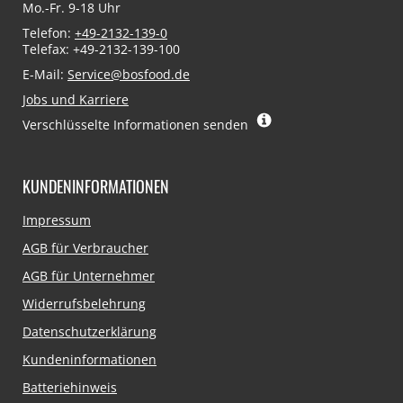
Mo.-Fr. 9-18 Uhr
Telefon:
+49-2132-139-0
Telefax: +49-2132-139-100
E-Mail:
Service@bosfood.de
Jobs und Karriere
Verschlüsselte Informationen senden
KUNDENINFORMATIONEN
Navigation
Impressum
überspringen
AGB für Verbraucher
AGB für Unternehmer
Widerrufsbelehrung
Datenschutzerklärung
Kundeninformationen
Batteriehinweis