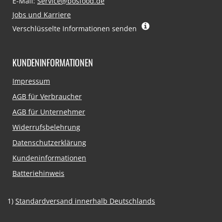
E-Mail:
Service@bosfood.de
Jobs und Karriere
Verschlüsselte Informationen senden
KUNDENINFORMATIONEN
Navigation
Impressum
überspringen
AGB für Verbraucher
AGB für Unternehmer
Widerrufsbelehrung
Datenschutzerklärung
Kundeninformationen
Batteriehinweis
1)
Standardversand innerhalb Deutschlands