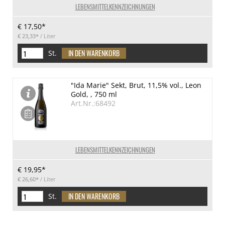
LEBENSMITTELKENNZEICHNUNGEN
€ 17,50*
€ 23,33*
/ Liter
St.
"Ida Marie" Sekt, Brut, 11,5% vol., Leon
Gold, , 750 ml
Art.Nr.:68492
LEBENSMITTELKENNZEICHNUNGEN
€ 19,95*
€ 26,60*
/ Liter
St.