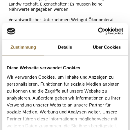
Landwirtschaft. Eigenschaften: Es müssen keine
Nährwerte angegeben werden.
Verantwortlicher Unternehmer: Weingut Ökonomierat
Rebholz, Weinstrasse 54, 76833 Siebeldingen,
Deutschland.
ALLERGENE
Zustimmung
Details
Über Cookies
Allergene
Spuren / Enthalten
KUNDEN KAUFTEN AUCH
Diese Webseite verwendet Cookies
SO2/Sulfite
Wir verwenden Cookies, um Inhalte und Anzeigen zu
Mirin Hon - süßer Reiswein,
Enthalten
alkoholisches Würzmittel, 14 % vol.,
personalisieren, Funktionen für soziale Medien anbieten
Japan (GVO), 400 ml
zu können und die Zugriffe auf unsere Website zu
Art.Nr.:50705
analysieren. Außerdem geben wir Informationen zu Ihrer
Verwendung unserer Website an unsere Partner für
soziale Medien, Werbung und Analysen weiter. Unsere
LEBENSMITTELKENNZEICHNUNGEN
Partner führen diese Informationen möglicherweise mit
weiteren Daten zusammen, die Sie ihnen bereitgestellt
€ 11,95