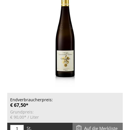
Endverbraucherpreis:
€ 67,50*
Grundpreis:
€ 90,00*
/ Liter
St.
Auf die Merkliste