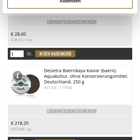
Ablehnen
LEBENSMITTELKENNZEICHNUNGEN
€ 28,60
€ 38,13
/ Liter
St.
Desietra Baeriskaya Kaviar (baerii),
Aquakultur, ohne Konservierungsmittel,
Deutschland, 250 g
Art.Nr.:17944
LEBENSMITTELKENNZEICHNUNGEN
€ 218,20
€ 872,80
/ kg