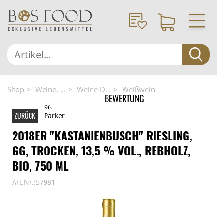
Shop
Weine, ...
Weine D...
Weißwein
BEWERTUNG
96
ZURÜCK
Parker
2018ER "KASTANIENBUSCH" RIESLING,
GG, TROCKEN, 13,5 % VOL., REBHOLZ,
BIO, 750 ML
Art.Nr.:57981