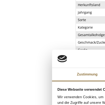
Herkunftsland
Jahrgang
Sorte
Kategorie
Gesamtalkoholge
Geschmack/Zucke
Cuvée
Rebsorte
ZUTATEN/PROD
Zustimmung
Bio-Weißwein, tro
werden.
Diese Webseite verwendet 
Verantwortlicher 
Wir verwenden Cookies, um I
ALLERGENE
und die Zugriffe auf unsere 