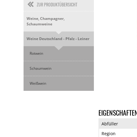
ZUR PRODUKTÜBERSICHT
Weine, Champagner,
Schaumweine
Weine Deutschland - Pfalz - Leiner
Rotwein
Schaumwein
Weißwein
EIGENSCHAFTE
Abfüller
Region