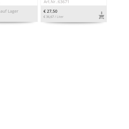
2
Art.Nr.:63671
 auf Lager
€ 27,50
€ 36,67
/ Liter