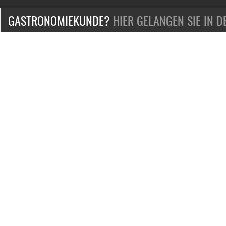
GASTRONOMIEKUNDE?
HIER GELANGEN SIE IN 
ZERTIFIZIERT & SICHER EINKAUFEN
KONTAKT
Mo.-Fr. 9-18 Uhr
Telefon:
+49-2132-139-0
Telefax: +49-2132-139-100
E-Mail:
Service@bosfood.de