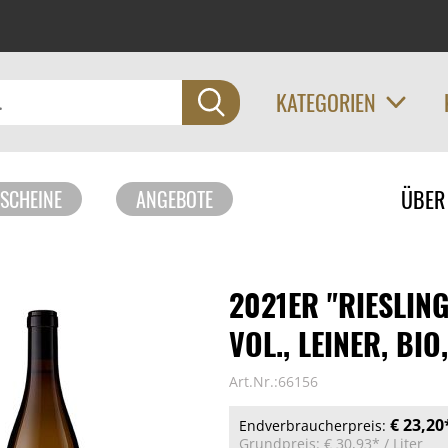
KATEGORIEN
Navigati
ÜBER
SCHEINE
ANGEBOTE
überspri
2021ER "RIESLIN
VOL., LEINER, BIO
Art.Nr.:66156
€ 23,20
Endverbraucherpreis:
Grundpreis:
€ 30,93*
/ Liter