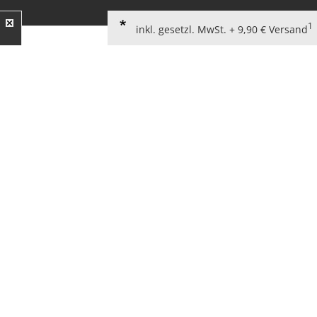
1
inkl. gesetzl. MwSt. + 9,90 € Versand
AGB für Verbraucher
Widerrufsbelehrung
Kundeninformationen