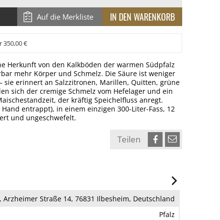
Auf die Merkliste
r 350,00 €
e Herkunft von den Kalkböden der warmen Südpfalz
ürbar mehr Körper und Schmelz. Die Säure ist weniger
– sie erinnert an Salzzitronen, Marillen, Quitten, grüne
len sich der cremige Schmelz vom Hefelager und ein
aischestandzeit, der kräftig Speichelfluss anregt.
Hand entrappt), in einem einzigen 300-Liter-Fass, 12
iert und ungeschwefelt.
Teilen
, Arzheimer Straße 14, 76831 Ilbesheim, Deutschland
Pfalz