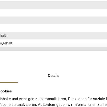
halt
rgehalt
UKTINFO
Details
cken. Pfälzer Landwein. Ungefiltert. Deutsche Landwirtschaft. Ei
Cookies
Unternehmer: Sven Leiner, Arzheimer Straße 14, 76831 Ilbesheim, 
nhalte und Anzeigen zu personalisieren, Funktionen für soziale
Website zu analysieren. Außerdem geben wir Informationen zu I