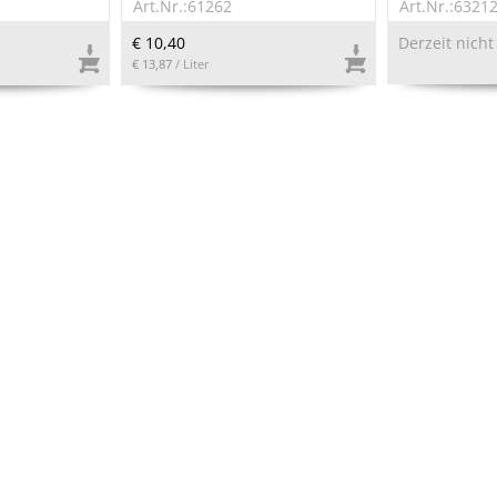
Art.Nr.:61262
Art.Nr.:6321
€ 10,40
Derzeit nicht
€ 13,87
/ Liter