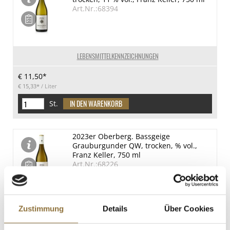
Art.Nr.:68394
LEBENSMITTELKENNZEICHNUNGEN
€ 11,50*
€ 15,33*
/ Liter
St.
2023er Oberberg. Bassgeige
Grauburgunder QW, trocken, % vol.,
Franz Keller, 750 ml
Art.Nr.:68226
LEBENSMITTELKENNZEICHNUNGEN
Zustimmung
Details
Über Cookies
€ 22,50*