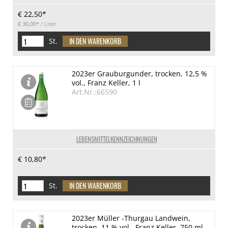
€ 22,50*
€ 30,00*
/ Liter
St.
2023er Grauburgunder, trocken, 12,5 %
vol., Franz Keller, 1 l
Art.Nr.:66590
LEBENSMITTELKENNZEICHNUNGEN
€ 10,80*
St.
2023er Müller -Thurgau Landwein,
trocken, 11 % vol., Franz Keller, 750 ml