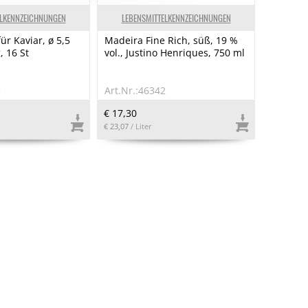
ELKENNZEICHNUNGEN
LEBENSMITTELKENNZEICHNUNGEN
für Kaviar, ø 5,5
Madeira Fine Rich, süß, 19 %
, 16 St
vol., Justino Henriques, 750 ml
5
Art.Nr.:46342
€ 17,30
€ 23,07
/ Liter