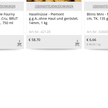
ZEICHNUNGEN
LEBENSMITTELKENNZEICHNUNGEN
LEBENSMITT
e Fourny
Haselnüsse - Piemont
Blinis Mini - 
1.Cru, BRUT
g.g.A.,ohne Haut und geröstet,
cm, TK, 135 g
, 750 ml
14mm, 1 kg
Art.Nr.:42128
Art.Nr.:3266
€ 58,70
€ 6,66
€ 49,33
/ kg