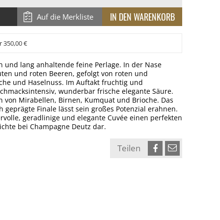
Auf die Merkliste
r 350,00 €
 und lang anhaltende feine Perlage. In der Nase
ten und roten Beeren, gefolgt von roten und
che und Haselnuss. Im Auftakt fruchtig und
chmacksintensiv, wunderbar frische elegante Säure.
n von Mirabellen, Birnen, Kumquat und Brioche. Das
h geprägte Finale lässt sein großes Potenzial erahnen.
tervolle, geradlinige und elegante Cuvée einen perfekten
dichte bei Champagne Deutz dar.
Teilen