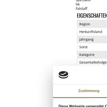
94
Falstaff
EIGENSCHAFTE
Region
Herkunftsland
Jahrgang
Sorte
Kategorie
Gesamtalkoholge
Geschmack/Zucke
Cuvée
Rebsorte
Zustimmung
Verschluss
ZUTATEN/PROD
Diese Webseite verwendet 