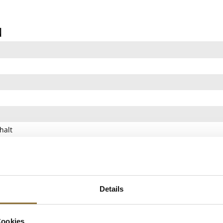
N
halt
rgehalt
Details
UKTINFO
Cookies