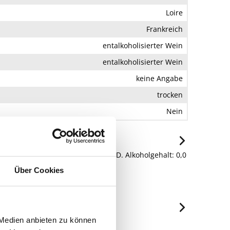
Loire
Frankreich
entalkoholisierter Wein
entalkoholisierter Wein
keine Angabe
trocken
Nein
ioxidationsmittel: SCHWEFELDIOXID. Alkoholgehalt: 0,0
Über Cookies
X, 34500 BEZIERS, Frankreich.
 Medien anbieten zu können
je 100ml