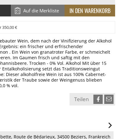
Auf die Merkliste
r 350,00 €
gebauter Wein, dem nach der Vinifizierung der Alkohol
gebnis: ein frischer und erfrischender
non . Ein Wein von granatroter Farbe, er schmeichelt
eeren. Im Gaumen frisch und saftig mit den
annisbeere. Trocken - 0% Vol. Alkohol Mit über 15
 Entalkoholisierung setzt das Traditionsweingut
e: Dieser alkoholfreie Wein ist aus 100% Cabernet-
teristik der Traube sowie der Weingenuss blieben
0,0 % vol.
Teilen
bette, Route de Bédarieux, 34500 Beziers, Frankreich