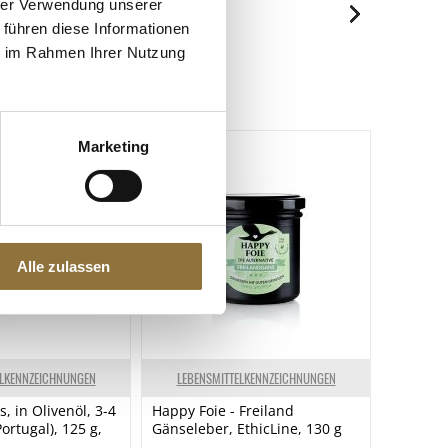
hrer Verwendung unserer
45 kJ/12 kcal
 führen diese Informationen
Spuren / Enthalten
ie im Rahmen Ihrer Nutzung
0.8 g
Enthalten
< 0.1 g
2.4 g
Marketing
2.4 g
< 0.5 g
< 0.01 g
Alle zulassen
ELKENNZEICHNUNGEN
LEBENSMITTELKENNZEICHNUNGEN
s, in Olivenöl, 3-4
Happy Foie - Freiland
Portugal), 125 g,
Gänseleber, EthicLine, 130 g