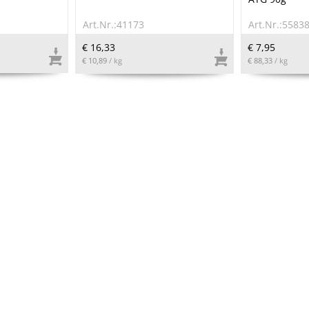
Art.Nr.:41173
Art.Nr.:5583
€ 16,33
€ 7,95
€ 10,89
/ kg
€ 88,33
/ kg