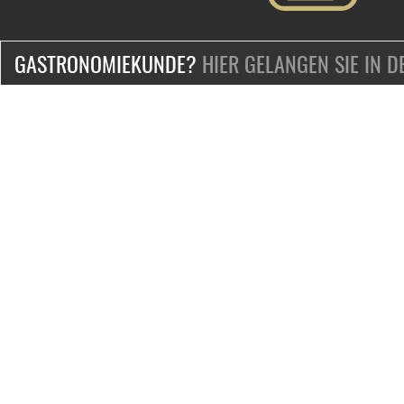
GASTRONOMIEKUNDE?
HIER GELANGEN SIE IN 
ZERTIFIZIERT & SICHER EINKAUFEN
KONTAKT
Mo.-Fr. 9-18 Uhr
Telefon:
+49-2132-139-0
Telefax: +49-2132-139-100