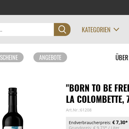
KATEGORIEN
Navigati
ÜBER
SCHEINE
ANGEBOTE
überspri
"BORN TO BE FRE
LA COLOMBETTE, 
Art.Nr.:61208
€ 7,30*
Endverbraucherpreis:
Grundpreis:
€ 9,73*
/ Liter