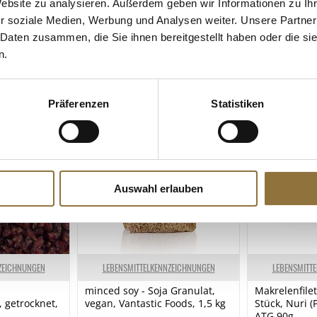
Website zu analysieren. Außerdem geben wir Informationen zu I
r soziale Medien, Werbung und Analysen weiter. Unsere Partner
 Daten zusammen, die Sie ihnen bereitgestellt haben oder die s
n.
 KAUFTEN AUCH
e Fettsäuren
Präferenzen
Statistiken
Auswahl erlauben
ZEICHNUNGEN
LEBENSMITTELKENNZEICHNUNGEN
LEBENSMITT
minced soy - Soja Granulat,
Makrelenfilet
 getrocknet,
vegan, Vantastic Foods, 1,5 kg
Stück, Nuri (
ATG 90g