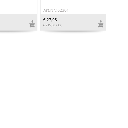
8
Art.Nr.:62301
€ 27,95
€ 215,00
/ kg