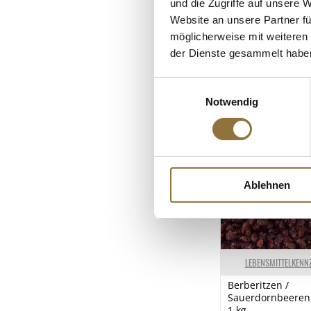
und die Zugriffe auf unsere 
ALLERGENE
Brennwert
Website an unsere Partner fü
Allergene
möglicherweise mit weiteren
Fett
der Dienste gesammelt habe
SO2/Sulfite
KUNDEN
davon gesättigt
Kohlenhydrate
Einwilligungsauswahl
Notwendig
davon Zucker
Eiweiß
Salz
Ablehnen
LEBENSMITTELKENN
Berberitzen /
Sauerdornbeeren,
1 kg