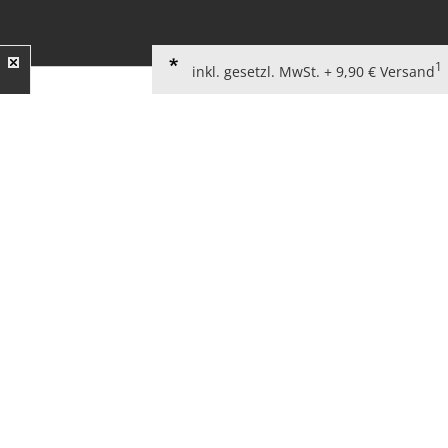
1
inkl. gesetzl. MwSt. + 9,90 € Versand
AGB für Verbraucher
Widerrufsbelehrung