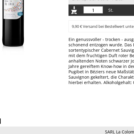
St.
9,90 € Versand bei Bestellwert unte
Ein genussvoller - trocken - aus
schonend entzogen wurde. Das Er
sortentypischer Cabernet Sauvig
mit dem fruchtigen Duft roter B
anhaltenden Noten schwarzer Joh
Jahre gereiftem Know-how in der
Pugibet in Béziers neue Maßstäb
Sauvignon gekeltert, die Charak
hierbei erhalten. Alkoholgehalt: 
N
SARL La Colom