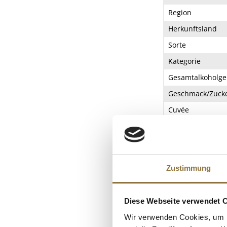
Region
Herkunftsland
Sorte
Kategorie
Gesamtalkoholge
Geschmack/Zucke
Cuvée
ZUTATEN/PROD
Alkoholfreier Rotw
% vol. Produziert i
Zustimmung
Verantwortlicher
NÄHRWERTTAB
Diese Webseite verwendet 
Wir verwenden Cookies, um I
Nährwerte