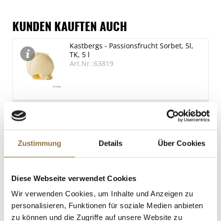
Brennwert
Allergene
1337 kJ/319 kcal
Spuren / Enthalten
KUNDEN KAUFTEN AUCH
Fett
Glutenhaltige Getreide
Kastbergs - Passionsfrucht Sorbet, 5l,
13.2 g
Spuren
TK, 5 l
davon gesättigte Fettsäuren
Eier
Art.Nr.:63819
Spuren
7.5 g
Kohlenhydrate
Schalenfrüchte
46 g
Spuren
LEBENSMITTELKENNZEICHNUNGEN
Milch
davon Zucker
€ 67,95
Spuren
34.3 g
€ 13,59
/ Liter
Zustimmung
Details
Über Cookies
Eiweiß
2.9 g
St.
Salz
Diese Webseite verwendet Cookies
0.08 g
Kastbergs - Zimt Eis, TK, 5 l
Wir verwenden Cookies, um Inhalte und Anzeigen zu
Art.Nr.:67040
personalisieren, Funktionen für soziale Medien anbieten
zu können und die Zugriffe auf unsere Website zu