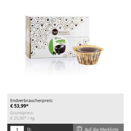
Endverbraucherpreis:
€ 53,99*
Grundpreis:
€ 25,00*
/ kg
St.
Auf die Merkliste