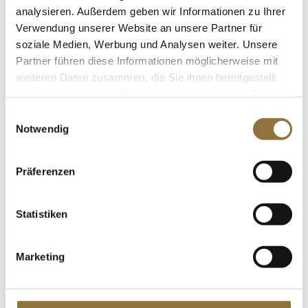
analysieren. Außerdem geben wir Informationen zu Ihrer
Verwendung unserer Website an unsere Partner für
LEBENSMITTELKENNZEICHNUNGEN
soziale Medien, Werbung und Analysen weiter. Unsere
Partner führen diese Informationen möglicherweise mit
€ 64,59
weiteren Daten zusammen, die Sie ihnen bereitgestellt
€ 12,92
/ Liter
haben oder die sie im Rahmen Ihrer Nutzung der Dienste
St.
gesammelt haben.
Einwilligungsauswahl
Notwendig
Acquerello Carnaroli Risotto Reis, 1 Jahr
gealtert, 500 g
Präferenzen
Art.Nr.:14691
Statistiken
LEBENSMITTELKENNZEICHNUNGEN
Marketing
€ 9,04
€ 18,08
/ kg
St.