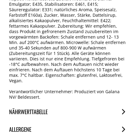
Emulgator; E435, Stabilisatoren: E461, E415;
Säureregulator: E331; natürliches Aroma, Speisesalz,
Farbstoff E160a), Zucker, Wasser, Stärke, Dattelsirup,
alkalisiertes Kakaopulver, Feuchthaltemittel: E422;
fettarmes Kakaopulver. Zubereitung: Wir empfehlen,
dass Produkt in gefrorenem Zustand zuzubereiten im
vorgewärmten Backofen: Schale entfernen und 12- 13
Min. auf 200°C aufwärmen. Microwelle: Schale entfernen
und 35-40 Sekunden auf 800-900 W aufwärmen
(Zubereitungszeit für 1 Stück). Alle Geräte können
variieren. Dies ist nur eine Empfehlung. Tiefgefroren bei
-18°C aufbewahren. Nach dem Auftauen nicht wieder
einfrieren. Nach dem Auftauen höchstens 10 Tage bei
max. 7°C haltbar. Eigenschaften: glutenfrei, Laktosefrei,
Vegan.
Verantwortlicher Unternehmer: Produziert von Galana
NV/ Beldessert.
NÄHRWERTTABELLE
Nährwerte
ALLERGENE
je 100g