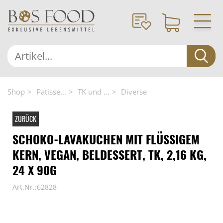
Shop
Patisse...
TK und ...
Diverse
ZURÜCK
SCHOKO-LAVAKUCHEN MIT FLÜSSIGEM
KERN, VEGAN, BELDESSERT, TK, 2,16 KG,
24 X 90G
Art.Nr.:62828