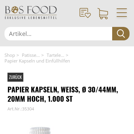
Shop
Patisse...
Tartele...
Papier Kapseln und Einfüllhilfen
ZURÜCK
PAPIER KAPSELN, WEISS, Ø 30/44MM, 2
0MM HOCH, 1.000 ST
Art.Nr.:35304