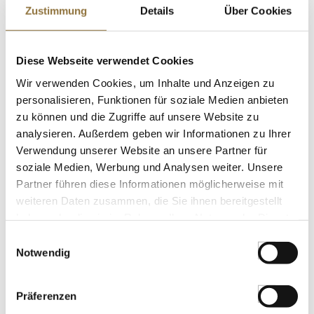
Zustimmung
Details
Über Cookies
St.
Diese Webseite verwendet Cookies
Trimoline, Invert Zucker für Eis und
Wir verwenden Cookies, um Inhalte und Anzeigen zu
Ganache, 7 kg
personalisieren, Funktionen für soziale Medien anbieten
Art.Nr.:46736
zu können und die Zugriffe auf unsere Website zu
analysieren. Außerdem geben wir Informationen zu Ihrer
Verwendung unserer Website an unsere Partner für
soziale Medien, Werbung und Analysen weiter. Unsere
LEBENSMITTELKENNZEICHNUNGEN
Partner führen diese Informationen möglicherweise mit
Produkt nur für Gastronomiekunden verfügbar.
i
weiteren Daten zusammen, die Sie ihnen bereitgestellt
haben oder die sie im Rahmen Ihrer Nutzung der Dienste
St.
gesammelt haben.
Einwilligungsauswahl
Notwendig
Chinese Wok Spice, Altes Gewürzamt,
70 g
Art.Nr.:50668
Präferenzen