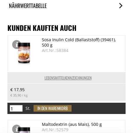
NÄHRWERTTABELLE
Nährwerte
je 100ml
KUNDEN KAUFTEN AUCH
Brennwert
Sosa Inulin Cold (Ballaststoff) (39461),
1012 kJ/242 kcal
500 g
Fett
Art.Nr.:58384
0 g
davon gesättigte Fettsäuren
0 g
LEBENSMITTELKENNZEICHNUNGEN
Kohlenhydrate
€ 17,95
60 g
€ 35,90
/ kg
davon Zucker
57 g
St.
Eiweiß
Maltodextrin (aus Mais), 500 g
0.7 g
Art.Nr.:52579
Salz