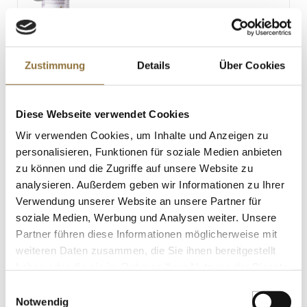
0.8 g
Zustimmung
Details
Über Cookies
LEBENSMITTELKENNZEICHNUNGEN
€ 8,99
€ 17,98
/ kg
Diese Webseite verwendet Cookies
Wir verwenden Cookies, um Inhalte und Anzeigen zu
St.
personalisieren, Funktionen für soziale Medien anbieten
zu können und die Zugriffe auf unsere Website zu
Edelhefeflocken, zum Würzen, 1 kg
analysieren. Außerdem geben wir Informationen zu Ihrer
Art.Nr.:53808
Verwendung unserer Website an unsere Partner für
soziale Medien, Werbung und Analysen weiter. Unsere
Partner führen diese Informationen möglicherweise mit
weiteren Daten zusammen, die Sie ihnen bereitgestellt
LEBENSMITTELKENNZEICHNUNGEN
haben oder die sie im Rahmen Ihrer Nutzung der Dienste
gesammelt haben.
Einwilligungsauswahl
€ 25,99
Notwendig