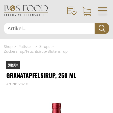
Shop
Patisse...
Sirups
Zuckersirup/Fruchtsirup/Blütensirup...
ZURÜCK
GRANATAPFELSIRUP, 250 ML
Art.Nr.:28291