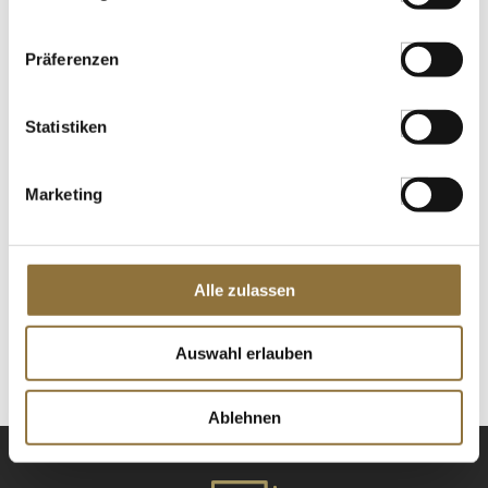
St.
Präferenzen
Ponthier Mangopüree, 100 % Frucht,
ungezuckert, TK, 1 kg
Statistiken
Art.Nr.:30897
Marketing
LEBENSMITTELKENNZEICHNUNGEN
€ 15,95
Alle zulassen
St.
Auswahl erlauben
Ablehnen