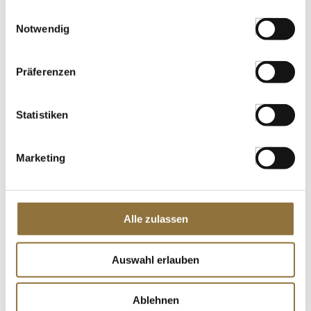
gesammelt haben.
Einwilligungsauswahl
LEBENSMITTELKENNZEICHNUNGEN
Notwendig
€ 4,88
€ 24,40
/ kg
Präferenzen
St.
Statistiken
Wiberg Aceto Plus Zitrus Früchte, 5,5%
Säure, 500 ml
Art.Nr.:28107
Marketing
Alle zulassen
LEBENSMITTELKENNZEICHNUNGEN
€ 17,06
Auswahl erlauben
€ 34,12
/ Liter
St.
Ablehnen