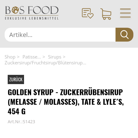
Shop
Patisse...
Sirups
Zuckersirup/Fruchtsirup/Blütensirup...
ZURÜCK
GOLDEN SYRUP - ZUCKERRÜBENSIRUP
(MELASSE / MOLASSES), TATE & LYLE´S,
454 G
Art.Nr.:51423