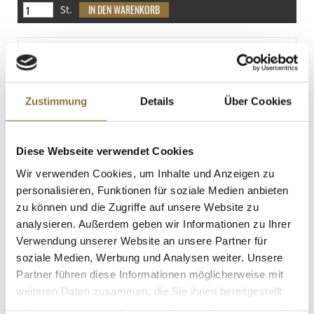
79 g
St.
Eiweiß
TARTUFLANGHE Trüffelchips,
0.3 g
Kartoffelchips m. Sommertrüffel (tuber
Salz
aestivum), 45 g
Art.Nr.:42715
0.68 g
Zustimmung
Details
Über Cookies
LEBENSMITTELKENNZEICHNUNGEN
Diese Webseite verwendet Cookies
€ 2,35
Wir verwenden Cookies, um Inhalte und Anzeigen zu
€ 52,22
/ kg
personalisieren, Funktionen für soziale Medien anbieten
zu können und die Zugriffe auf unsere Website zu
St.
analysieren. Außerdem geben wir Informationen zu Ihrer
Verwendung unserer Website an unsere Partner für
Roh-Marzipan g.g.A., MO MM, 52%
soziale Medien, Werbung und Analysen weiter. Unsere
Mittelmeermandeln, Lubeca, 200 g
Art.Nr.:30292
Partner führen diese Informationen möglicherweise mit
weiteren Daten zusammen, die Sie ihnen bereitgestellt
haben oder die sie im Rahmen Ihrer Nutzung der Dienste