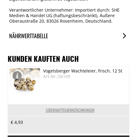
Verantwortlicher Unternehmer: Importiert durch: SHE
Medien & Handel UG (haftungsbeschränkt), Äußere
Oberaustraße 20, 83026 Rosenheim, Deutschland.
NÄHRWERTTABELLE
Nährwerte
je 100g
KUNDEN KAUFTEN AUCH
Brennwert
Vogelsberger Wachteleier, frisch, 12 St
1348 kJ/317 kcal
Art.Nr.:56109
Fett
0 g
davon gesättigte Fettsäuren
0 g
LEBENSMITTELKENNZEICHNUNGEN
Kohlenhydrate
€ 4,93
79 g
davon Zucker