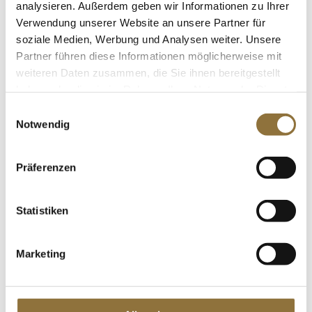
analysieren. Außerdem geben wir Informationen zu Ihrer
LEBENSMITTELKENNZEICHNUNGEN
Verwendung unserer Website an unsere Partner für
soziale Medien, Werbung und Analysen weiter. Unsere
€ 27,95
Partner führen diese Informationen möglicherweise mit
€ 139,75
/ kg
weiteren Daten zusammen, die Sie ihnen bereitgestellt
St.
haben oder die sie im Rahmen Ihrer Nutzung der Dienste
gesammelt haben.
Einwilligungsauswahl
van Nahmen - Boskoop Apfelsaft, 100%
Notwendig
Direktsaft, 750 ml
Art.Nr.:28824
Präferenzen
Statistiken
LEBENSMITTELKENNZEICHNUNGEN
€ 5,70
Marketing
€ 7,60
/ Liter
St.