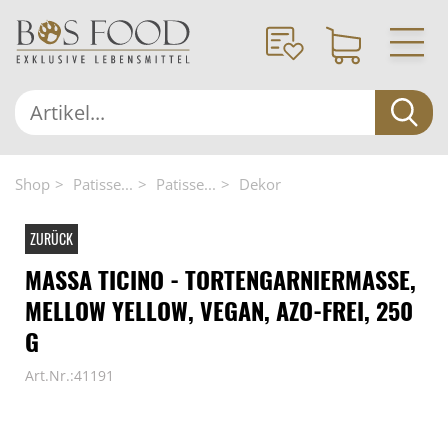
Shop
Patisse...
Patisse...
Dekor
ZURÜCK
MASSA TICINO - TORTENGARNIERMASSE,
MELLOW YELLOW, VEGAN, AZO-FREI, 250
G
Art.Nr.:41191