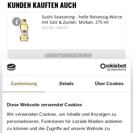
1632 kJ/390 kcal
Spuren / Enthalten
KUNDEN KAUFTEN AUCH
Fett
Glutenhaltige Getreide
Sushi-Seasoning - helle Reisessig-Würze
4.8 g
Spuren
mit Salz & Zucker, Mizkan, 275 ml
davon gesättigte Fettsäuren
Schalenfrüchte
Art.Nr.:66631
Spuren
3.9 g
Kohlenhydrate
Sojabohnen
86.5 g
Spuren
LEBENSMITTELKENNZEICHNUNGEN
davon Zucker
€ 4,29
78 g
€ 15,60
/ Liter
Eiweiß
Zustimmung
Details
Über Cookies
0 g
St.
Salz
0 g
Sosa Pulver - Apfelessig (39466), 200 g
Diese Webseite verwendet Cookies
Art.Nr.:58717
Wir verwenden Cookies, um Inhalte und Anzeigen zu
personalisieren, Funktionen für soziale Medien anbieten
zu können und die Zugriffe auf unsere Website zu