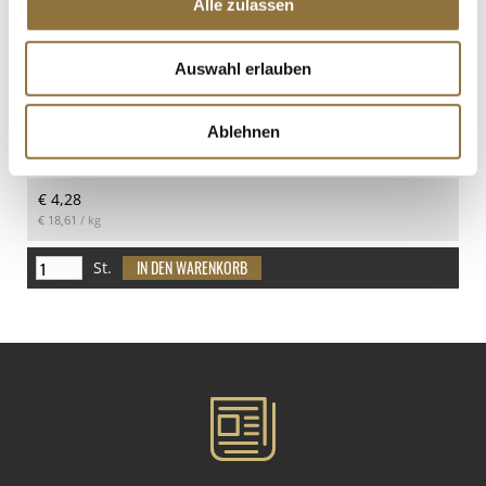
Alle zulassen
Omas Gurken, süß eingelegt,
Schudeisky, 400 g, ATG 230g
Art.Nr.:56735
Auswahl erlauben
Ablehnen
LEBENSMITTELKENNZEICHNUNGEN
€ 4,28
€ 18,61
/ kg
St.