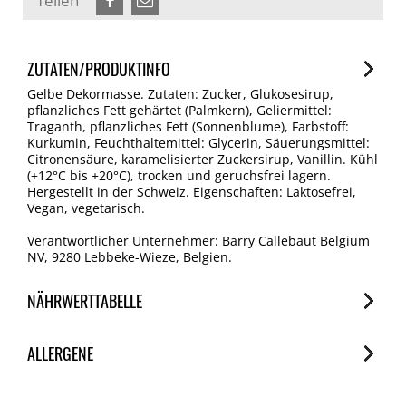
Teilen
ZUTATEN/PRODUKTINFO
Gelbe Dekormasse. Zutaten: Zucker, Glukosesirup,
pflanzliches Fett gehärtet (Palmkern), Geliermittel:
Traganth, pflanzliches Fett (Sonnenblume), Farbstoff:
Kurkumin, Feuchthaltemittel: Glycerin, Säuerungsmittel:
Citronensäure, karamelisierter Zuckersirup, Vanillin. Kühl
(+12°C bis +20°C), trocken und geruchsfrei lagern.
Hergestellt in der Schweiz. Eigenschaften: Laktosefrei,
Vegan, vegetarisch.
Verantwortlicher Unternehmer: Barry Callebaut Belgium
NV, 9280 Lebbeke-Wieze, Belgien.
NÄHRWERTTABELLE
Nährwerte
ALLERGENE
je 100g
Brennwert
Allergene