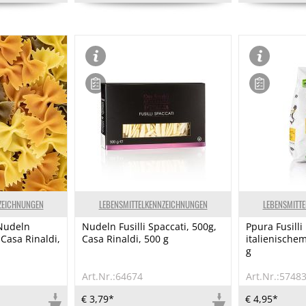
ZEICHNUNGEN
LEBENSMITTELKENNZEICHNUNGEN
LEBENSMITT
 Nudeln
Nudeln Fusilli Spaccati, 500g,
Ppura Fusill
 Casa Rinaldi,
Casa Rinaldi, 500 g
italienische
g
Art.Nr.:64674
Art.Nr.:5748
€ 3,79*
€ 4,95*