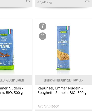
€ 6,44*
/ kg
ELKENNZEICHNUNGEN
LEBENSMITTELKENNZEICHNUNGEN
mmer Nudeln -
Rapunzel, Emmer Nudeln -
rn, BIO, 500 g
Spaghetti, Semola, BIO, 500 g
8
Art.Nr.:46601