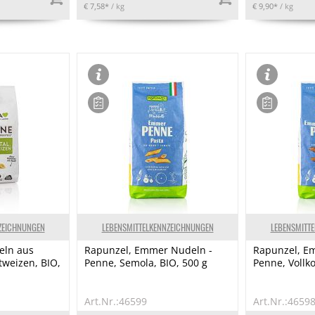
€ 7,58*
/ kg
€ 9,90*
/ kg
ZEICHNUNGEN
LEBENSMITTELKENNZEICHNUNGEN
LEBENSMITT
eln aus
Rapunzel, Emmer Nudeln -
Rapunzel, E
tweizen, BIO,
Penne, Semola, BIO, 500 g
Penne, Vollko
Art.Nr.:46599
Art.Nr.:4659