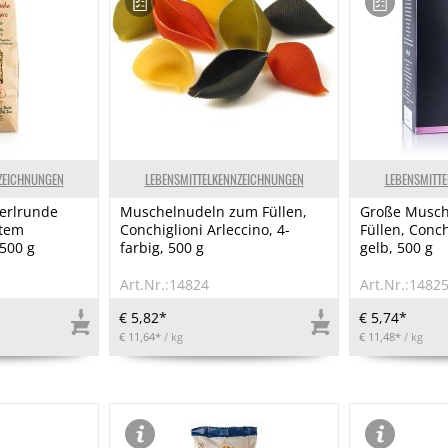
ZEICHNUNGEN
LEBENSMITTELKENNZEICHNUNGEN
LEBENSMITT
perlrunde
Muschelnudeln zum Füllen,
Große Musch
etem
Conchiglioni Arleccino, 4-
Füllen, Conchi
500 g
farbig, 500 g
gelb, 500 g
Art.Nr.:14824
Art.Nr.:1482
€ 5,82*
€ 5,74*
€ 11,64*
/ kg
€ 11,48*
/ kg