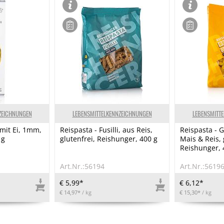
ZEICHNUNGEN
LEBENSMITTELKENNZEICHNUNGEN
LEBENSMITT
 mit Ei, 1mm,
Reispasta - Fusilli, aus Reis,
Reispasta - G
 g
glutenfrei, Reishunger, 400 g
Mais & Reis, 
Reishunger, 
Art.Nr.:56194
Art.Nr.:5619
€ 5,99*
€ 6,12*
€ 14,97*
/ kg
€ 15,30*
/ kg