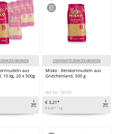
ELKENNZEICHNUNGEN
LEBENSMITTELKENNZEICHNUNGEN
kornnudeln aus
Misko - Reiskornnudeln aus
, 10 kg, 20 x 500g
Griechenland, 500 g
0
Art.Nr.:18141
€ 3,21*
€ 6,42*
/ kg