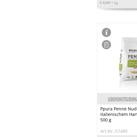
€ 4,94*
/ kg
LEBENSMITTELKENN
Ppura Penne Nud
italienischem Har
500 g
Art.Nr.:57480