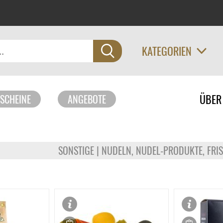
KATEGORIEN
Navigati
ÜBER
SCHEINE
ANGEBOTE
überspri
SONSTIGE | NUDELN, NUDEL-PRODUKTE, FR