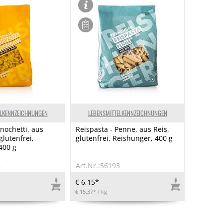
ELKENNZEICHNUNGEN
LEBENSMITTELKENNZEICHNUNGEN
nochetti, aus
Reispasta - Penne, aus Reis,
glutenfrei,
glutenfrei, Reishunger, 400 g
400 g
6
Art.Nr.:56193
€ 6,15*
€ 15,37*
/ kg