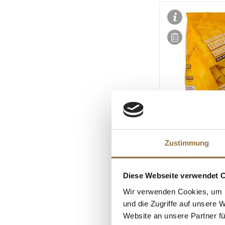
LEBENSMITTELKENN
Reispasta - Rigat
Zustimmung
& Reis, glutenfrei
400 g
Diese Webseite verwendet 
Art.Nr.:56197
Wir verwenden Cookies, um I
€ 6,12*
und die Zugriffe auf unsere 
€ 15,30*
/ kg
Website an unsere Partner fü