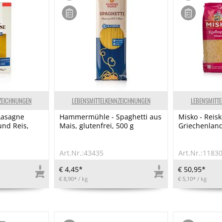
ZEICHNUNGEN
LEBENSMITTELKENNZEICHNUNGEN
LEBENSMITT
Lasagne
Hammermühle - Spaghetti aus
Misko - Reis
und Reis,
Mais, glutenfrei, 500 g
Griechenland
Art.Nr.:43435
Art.Nr.:1183
€ 4,45*
€ 50,95*
€ 8,90*
/ kg
€ 5,10*
/ kg