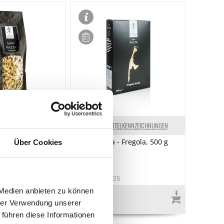
ELKENNZEICHNUNGEN
LEBENSMITTELKENNZEICHNUNGEN
- Campanelle, 400
Sylter Pasta - Fregola, 500 g
Über Cookies
7
Art.Nr.:47235
 Medien anbieten zu können
€ 7,31*
hrer Verwendung unserer
€ 14,62*
/ kg
 führen diese Informationen