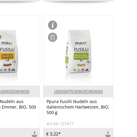
ELKENNZEICHNUNGEN
LEBENSMITTELKENNZEICHNUNGEN
i Nudeln aus
Ppura Fusilli Nudeln aus
m Emmer, BIO, 500
italienischem Hartweizen, BIO,
500 g
3
Art.Nr.:57477
€ 3,22*