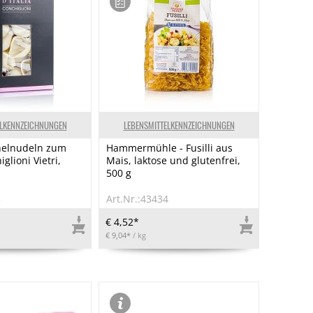
ELKENNZEICHNUNGEN
LEBENSMITTELKENNZEICHNUNGEN
elnudeln zum
Hammermühle - Fusilli aus
glioni Vietri,
Mais, laktose und glutenfrei,
500 g
5
Art.Nr.:43434
€ 4,52*
€ 9,04*
/ kg