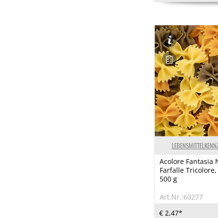
LEBENSMITTELKENN
Acolore Fantasia
Farfalle Tricolore,
500 g
Art.Nr.:60277
€ 2,47*