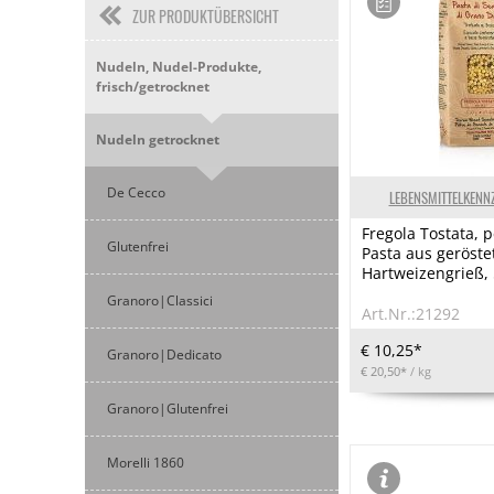
ZUR PRODUKTÜBERSICHT
Nudeln, Nudel-Produkte,
frisch/getrocknet
Nudeln getrocknet
De Cecco
LEBENSMITTELKENN
Fregola Tostata, 
Glutenfrei
Pasta aus geröst
Hartweizengrieß, 
Granoro|Classici
Art.Nr.:21292
€ 10,25*
Granoro|Dedicato
€ 20,50*
/ kg
Granoro|Glutenfrei
Morelli 1860