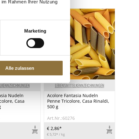
ie im Rahmen Ihrer Nutzung
Marketing
Alle zulassen
ELKENNZEICHNUNGEN
LEBENSMITTELKENNZEICHNUNGEN
asia Nudeln
Acolore Fantasia Nudeln
colore, Casa
Penne Tricolore, Casa Rinaldi,
g
500 g
5
Art.Nr.:60276
€ 2,86*
€ 5,72*
/ kg