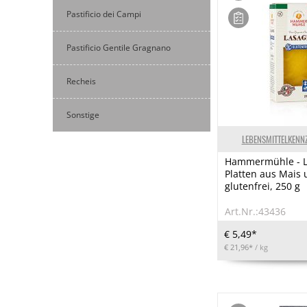
Pastificio dei Campi
Pastificio Gentile Gragnano
Recheis
Sonstige
LEBENSMITTELKENN
Hammermühle - 
Platten aus Mais 
glutenfrei, 250 g
Art.Nr.:43436
€ 5,49*
€ 21,96*
/ kg