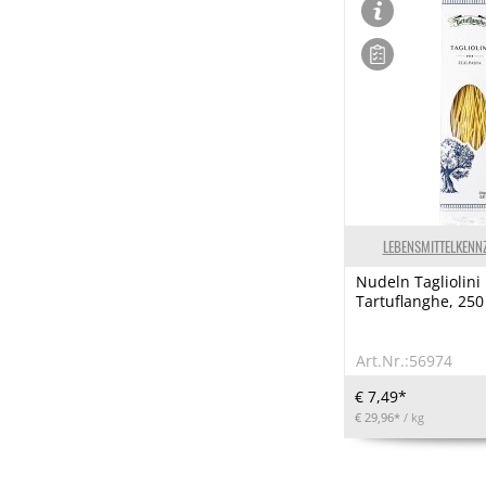
LEBENSMITTELKENN
Nudeln Tagliolini
Tartuflanghe, 250
Art.Nr.:56974
€ 7,49*
€ 29,96*
/ kg