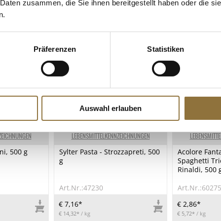
 Daten zusammen, die Sie ihnen bereitgestellt haben oder die s
n.
Präferenzen
Statistiken
Auswahl erlauben
ZEICHNUNGEN
LEBENSMITTELKENNZEICHNUNGEN
LEBENSMITT
ni, 500 g
Sylter Pasta - Strozzapreti, 500
Acolore Fant
g
Spaghetti Tri
Rinaldi, 500 
Art.Nr.:47230
Art.Nr.:6027
€ 7,16*
€ 2,86*
€ 14,32*
/ kg
€ 5,72*
/ kg