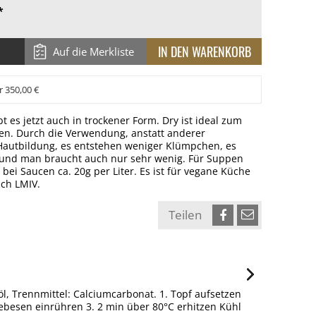
*
Auf die Merkliste
r 350,00 €
bt es jetzt auch in trockener Form. Dry ist ideal zum
n. Durch die Verwendung, anstatt anderer
e Hautbildung, es entstehen weniger Klümpchen, es
und man braucht auch nur sehr wenig. Für Suppen
 bei Saucen ca. 20g per Liter. Es ist für vegane Küche
ach LMIV.
Teilen
öl, Trennmittel: Calciumcarbonat. 1. Topf aufsetzen
besen einrühren 3. 2 min über 80°C erhitzen Kühl