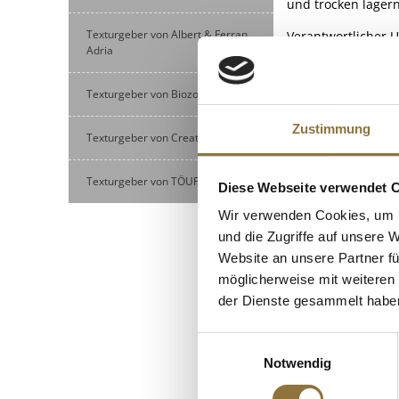
und trocken lagern
Texturgeber von Albert & Ferran
Verantwortlicher 
Adria
NÄHRWERTTAB
Texturgeber von Biozoon
Nährwerte
Zustimmung
Texturgeber von Creative Cuisine
Brennwert
KUNDEN
Fett
Texturgeber von TÖUFOOD
Diese Webseite verwendet 
davon gesättigt
Wir verwenden Cookies, um I
Kohlenhydrate
und die Zugriffe auf unsere 
davon Zucker
Website an unsere Partner fü
möglicherweise mit weiteren
Eiweiß
der Dienste gesammelt habe
Salz
Einwilligungsauswahl
Notwendig