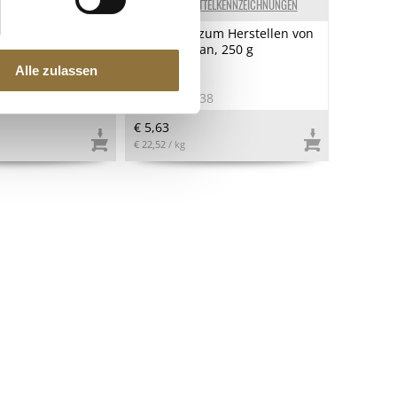
ELKENNZEICHNUNGEN
LEBENSMITTELKENNZEICHNUNGEN
 Tomaten, ganz,
Seitan Fix, zum Herstellen von
t, Kampanien,
Seitan, vegan, 250 g
g, ATG 260g
Alle zulassen
4
Art.Nr.:55138
€ 5,63
€ 22,52
/ kg