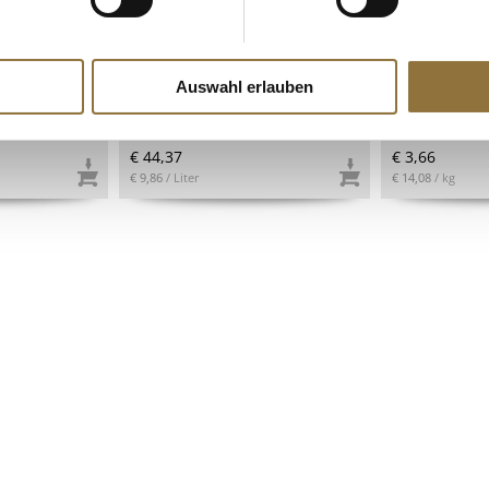
ZEICHNUNGEN
LEBENSMITTELKENNZEICHNUNGEN
LEBENSMITT
der
Sojasauce - glutenfrei,
San Marzano
 100 % rein,
Megachef, 4,5 l
rot, geschäl
Italien, 400 
Auswahl erlauben
Art.Nr.:47204
Art.Nr.:1990
€ 44,37
€ 3,66
€ 9,86
/ Liter
€ 14,08
/ kg