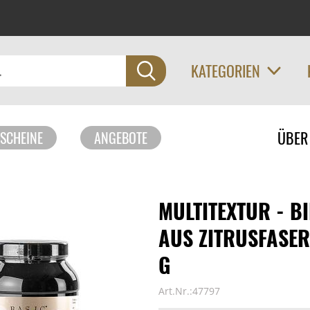
KATEGORIEN
Navigati
ÜBER
SCHEINE
ANGEBOTE
überspri
MULTITEXTUR - B
AUS ZITRUSFASER
G
Art.Nr.:47797