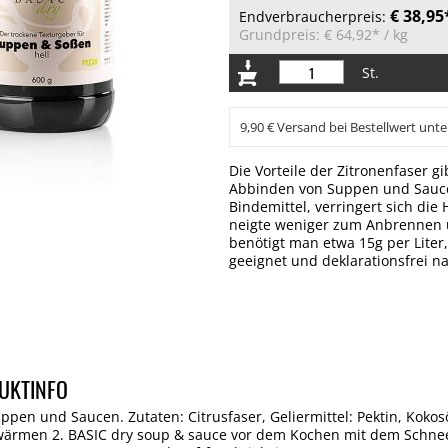
€ 38,95
Endverbraucherpreis:
Grundpreis:
€ 64,92*
/ kg
St.
9,90 € Versand bei Bestellwert unte
Die Vorteile der Zitronenfaser gi
Abbinden von Suppen und Sauce
Bindemittel, verringert sich di
neigte weniger zum Anbrennen 
benötigt man etwa 15g per Liter,
geeignet und deklarationsfrei n
UKTINFO
ppen und Saucen. Zutaten: Citrusfaser, Geliermittel: Pektin, Kokos
rwärmen 2. BASIC dry soup & sauce vor dem Kochen mit dem Schnee