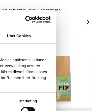
 14542 Werder (Havel), Deutschland.
je 100g
Über Cookies
980 kJ/240 kcal
5.9 g
1.5 g
 Medien anbieten zu können
1.5 g
hrer Verwendung unserer
1.5 g
 führen diese Informationen
ie im Rahmen Ihrer Nutzung
4 g
1.4 g
Marketing