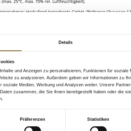
 (max. 25°C, max. 70% rel. Luftfeuchtigkeit).
Unternehmer: Herbafood Ingredients GmbH, Phöbener Chaussee 12,
ELLE
Details
 KAUFTEN AUCH
Cookies
e Fettsäuren
nhalte und Anzeigen zu personalisieren, Funktionen für soziale
Website zu analysieren. Außerdem geben wir Informationen zu I
r soziale Medien, Werbung und Analysen weiter. Unsere Partner
 Daten zusammen, die Sie ihnen bereitgestellt haben oder die s
n.
Präferenzen
Statistiken