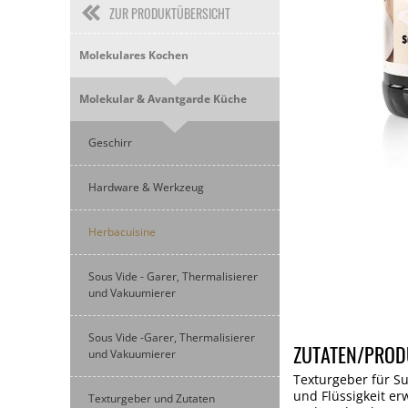
ZUR PRODUKTÜBERSICHT
Molekulares Kochen
Molekular & Avantgarde Küche
Geschirr
Hardware & Werkzeug
Herbacuisine
Sous Vide - Garer, Thermalisierer
und Vakuumierer
Sous Vide -Garer, Thermalisierer
ZUTATEN/PROD
und Vakuumierer
Texturgeber für Su
und Flüssigkeit e
Texturgeber und Zutaten