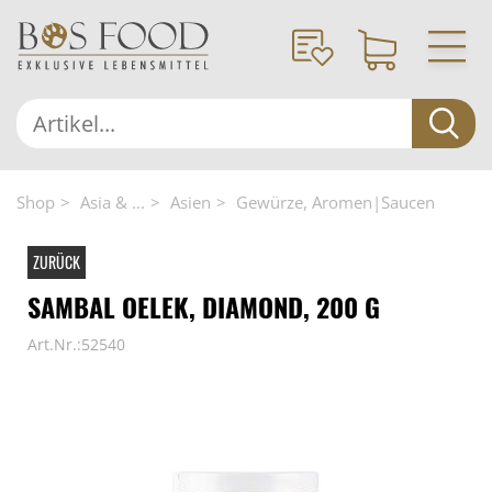
Shop
Asia & ...
Asien
Gewürze, Aromen|Saucen
ZURÜCK
SAMBAL OELEK, DIAMOND, 200 G
Art.Nr.:52540