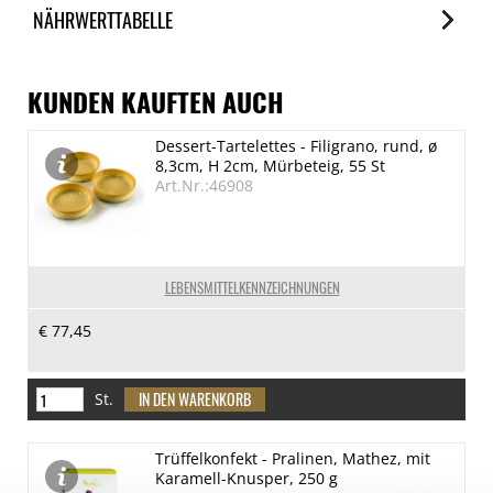
NÄHRWERTTABELLE
Nährwerte
je 100g
KUNDEN KAUFTEN AUCH
Brennwert
Dessert-Tartelettes - Filigrano, rund, ø
159 kJ/38 kcal
8,3cm, H 2cm, Mürbeteig, 55 St
Fett
Art.Nr.:46908
1.1 g
davon gesättigte Fettsäuren
0.2 g
LEBENSMITTELKENNZEICHNUNGEN
Kohlenhydrate
€ 77,45
3.3 g
davon Zucker
1 g
St.
Eiweiß
Trüffelkonfekt - Pralinen, Mathez, mit
1.4 g
Karamell-Knusper, 250 g
Salz