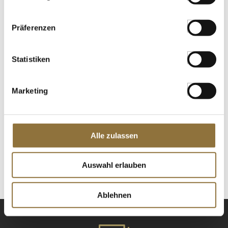
St.
Präferenzen
SOSA Aroma Natural Himbeere, flüssig
(46010094), 50 g
Statistiken
Art.Nr.:58229
Marketing
LEBENSMITTELKENNZEICHNUNGEN
€ 38,95
Alle zulassen
€ 779,00
/ kg
St.
Auswahl erlauben
Ablehnen