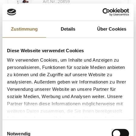
Art.Nr.:20859
11.5 g
Zustimmung
Details
Über Cookies
LEBENSMITTELKENNZEICHNUNGEN
€ 14,23
€ 56,92
/ kg
Diese Webseite verwendet Cookies
Wir verwenden Cookies, um Inhalte und Anzeigen zu
St.
personalisieren, Funktionen für soziale Medien anbieten
zu können und die Zugriffe auf unsere Website zu
Scamorzine affumicate, geräucherte
analysieren. Außerdem geben wir Informationen zu Ihrer
Scarmorzakäsekugeln, Casa di Pietro,
150 g
Verwendung unserer Website an unsere Partner für
Art.Nr.:65535
soziale Medien, Werbung und Analysen weiter. Unsere
Partner führen diese Informationen möglicherweise mit
weiteren Daten zusammen, die Sie ihnen bereitgestellt
LEBENSMITTELKENNZEICHNUNGEN
haben oder die sie im Rahmen Ihrer Nutzung der Dienste
gesammelt haben.
Einwilligungsauswahl
€ 4,82
Notwendig
€ 32,13
/ kg