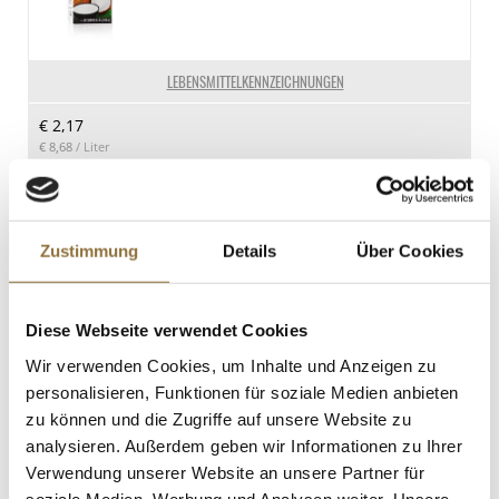
LEBENSMITTELKENNZEICHNUNGEN
€ 2,17
€ 8,68
/ Liter
St.
Zustimmung
Details
Über Cookies
Voelkel - Rote Bete-Saft, BIO, 700 ml
Art.Nr.:15907
Diese Webseite verwendet Cookies
Wir verwenden Cookies, um Inhalte und Anzeigen zu
personalisieren, Funktionen für soziale Medien anbieten
LEBENSMITTELKENNZEICHNUNGEN
zu können und die Zugriffe auf unsere Website zu
€ 4,10
analysieren. Außerdem geben wir Informationen zu Ihrer
€ 5,86
/ Liter
Verwendung unserer Website an unsere Partner für
soziale Medien, Werbung und Analysen weiter. Unsere