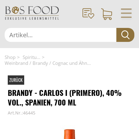
Shop
Spiritu...
Weinbrand / Brandy / Cognac und Ähn...
ZURÜCK
BRANDY - CARLOS I (PRIMERO), 40%
VOL., SPANIEN, 700 ML
Art.Nr.:46445