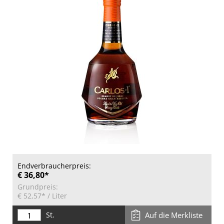
Endverbraucherpreis:
€ 36,80*
Grundpreis:
€ 52,57*
/ Liter
St.
Auf die Merkliste