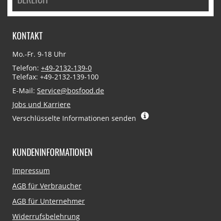
KONTAKT
Mo.-Fr. 9-18 Uhr
Telefon:
+49-2132-139-0
Telefax: +49-2132-139-100
E-Mail:
Service@bosfood.de
Jobs und Karriere
Verschlüsselte Informationen senden
KUNDENINFORMATIONEN
Navigation
Impressum
überspringen
AGB für Verbraucher
AGB für Unternehmer
Widerrufsbelehrung