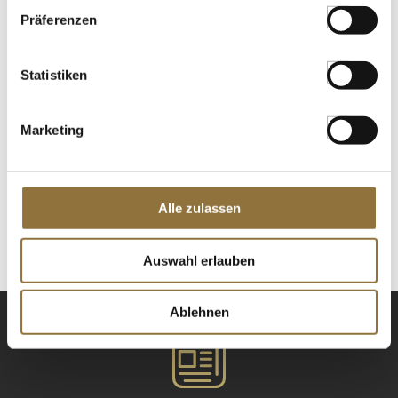
Präferenzen
Oliven Mischung, grüne & schwarze
Taggiasca-Oliven, mit Kern, in Lake,
Venturino, 950 g, ATG 650g
Art.Nr.:34344
Statistiken
Marketing
LEBENSMITTELKENNZEICHNUNGEN
€ 10,95
€ 16,85
/ kg
Alle zulassen
St.
Auswahl erlauben
Ablehnen