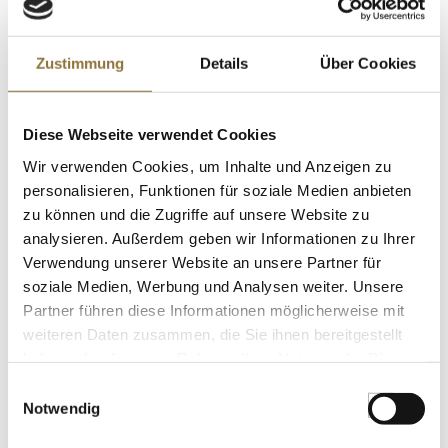
LEBENSMITTELKENNZEICHNUNGEN
Zustimmung
Details
Über Cookies
€ 6,70
€ 26,80
/ Liter
Diese Webseite verwendet Cookies
St.
Wir verwenden Cookies, um Inhalte und Anzeigen zu
Fallot - Senf, grob, mit Gewürzbrot und
personalisieren, Funktionen für soziale Medien anbieten
Honig, 190 ml
zu können und die Zugriffe auf unsere Website zu
Art.Nr.:13029
analysieren. Außerdem geben wir Informationen zu Ihrer
Verwendung unserer Website an unsere Partner für
soziale Medien, Werbung und Analysen weiter. Unsere
Partner führen diese Informationen möglicherweise mit
LEBENSMITTELKENNZEICHNUNGEN
weiteren Daten zusammen, die Sie ihnen bereitgestellt
€ 5,20
haben oder die sie im Rahmen Ihrer Nutzung der Dienste
€ 27,37
/ Liter
gesammelt haben.
Einwilligungsauswahl
Notwendig
St.