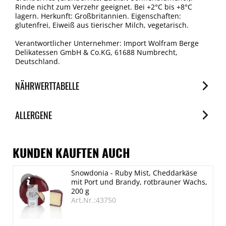
Rinde nicht zum Verzehr geeignet. Bei +2°C bis +8°C
lagern. Herkunft: Großbritannien. Eigenschaften:
glutenfrei, Eiweiß aus tierischer Milch, vegetarisch.
Verantwortlicher Unternehmer: Import Wolfram Berge
Delikatessen GmbH & Co.KG, 61688 Numbrecht,
Deutschland.
NÄHRWERTTABELLE
Nährwerte
ALLERGENE
je 100g
Brennwert
Allergene
1636 kJ/394 kcal
Spuren / Enthalten
KUNDEN KAUFTEN AUCH
Fett
Milch
Snowdonia - Ruby Mist, Cheddarkäse
30.9 g
Enthalten
mit Port und Brandy, rotbrauner Wachs,
davon gesättigte Fettsäuren
200 g
Art.Nr.:43750
19.9 g
Kohlenhydrate