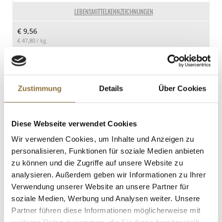
8.3 g
LEBENSMITTELKENNZEICHNUNGEN
davon Zucker
€ 9,56
7.8 g
€ 47,80
/ kg
Eiweiß
20.7 g
St.
Salz
1.6 g
Zustimmung
Details
Über Cookies
Entenschmalz, leicht gesalzen, Rougié,
320 g
Art.Nr.:12603
Diese Webseite verwendet Cookies
Wir verwenden Cookies, um Inhalte und Anzeigen zu
personalisieren, Funktionen für soziale Medien anbieten
LEBENSMITTELKENNZEICHNUNGEN
zu können und die Zugriffe auf unsere Website zu
€ 8,09
analysieren. Außerdem geben wir Informationen zu Ihrer
€ 25,28
/ kg
Verwendung unserer Website an unsere Partner für
soziale Medien, Werbung und Analysen weiter. Unsere
St.
Partner führen diese Informationen möglicherweise mit