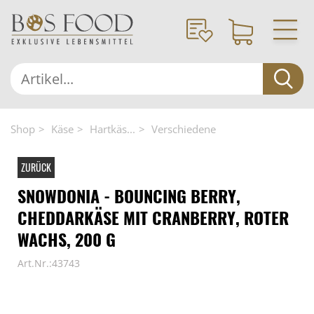
Shop
Käse
Hartkäs...
Verschiedene
ZURÜCK
SNOWDONIA - BOUNCING BERRY,
CHEDDARKÄSE MIT CRANBERRY, ROTER
WACHS, 200 G
Art.Nr.:43743