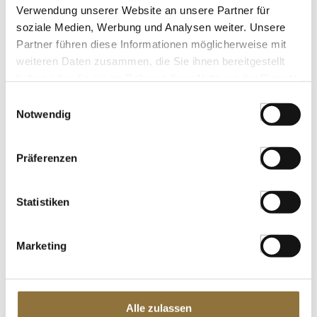
Verwendung unserer Website an unsere Partner für
€ 4,30
soziale Medien, Werbung und Analysen weiter. Unsere
€ 17,20
/ kg
Partner führen diese Informationen möglicherweise mit
weiteren Daten zusammen, die Sie ihnen bereitgestellt
St.
haben oder die sie im Rahmen Ihrer Nutzung der Dienste
gesammelt haben.
Einwilligungsauswahl
TARTUFLANGHE Mandeln mit
Trüffelüberzug, 50 g
Notwendig
Art.Nr.:58733
Präferenzen
LEBENSMITTELKENNZEICHNUNGEN
Statistiken
€ 4,75
€ 95,00
/ kg
Marketing
St.
Kornmayer - BBQ - Fruit Grillsauce, 250
Alle zulassen
ml