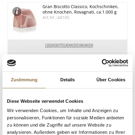
Gran Biscotto Classico, Kochschinken,
Enthalten
ohne Knochen, Rovagnati, ca.1.000 g
Art.Nr.:44105
LEBENSMITTELKENNZEICHNUNGEN
€ 35,95
€ 35,95
/ kg
St.
Zustimmung
Details
Über Cookies
Morelli 1860 Linguine, mit Knoblauch,
Basilikum & Weizenkeimen, 250 g
Diese Webseite verwendet Cookies
Art.Nr.:28545
Wir verwenden Cookies, um Inhalte und Anzeigen zu
personalisieren, Funktionen für soziale Medien anbieten
zu können und die Zugriffe auf unsere Website zu
LEBENSMITTELKENNZEICHNUNGEN
analysieren. Außerdem geben wir Informationen zu Ihrer