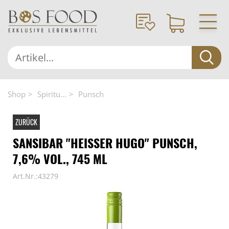
Shop
Spiritu...
Punsch
ZURÜCK
SANSIBAR "HEISSER HUGO" PUNSCH,
7,6% VOL., 745 ML
Art.Nr.:43279