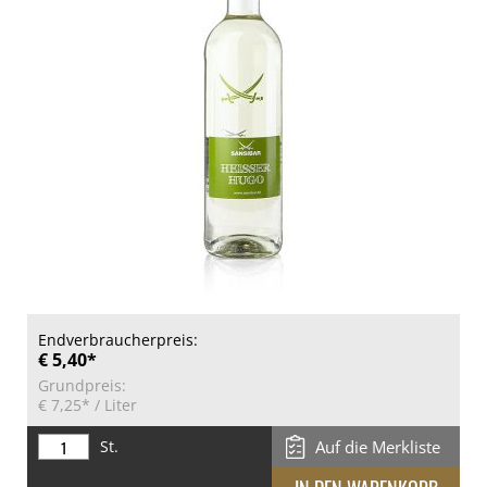
Endverbraucherpreis:
€ 5,40*
Grundpreis:
€ 7,25*
/ Liter
St.
Auf die Merkliste