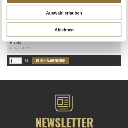
Art.Nr.:46613
Auswahl erlauben
Ablehnen
LEBENSMITTELKENNZEICHNUNGEN
€ 7,94
€ 31,76
/ Liter
St.
NEWSLETTER