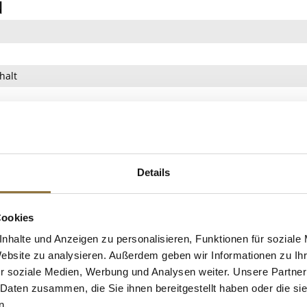
N
halt
UKTINFO
Details
st. Eigenschaften: Alkoholhaltig, Es müssen keine Nährwerte ang
nternehmer: Distillerie Massenez, 1, ZI du Haechy Dieffenbach-au-Va
Cookies
nhalte und Anzeigen zu personalisieren, Funktionen für soziale
 KAUFTEN AUCH
Website zu analysieren. Außerdem geben wir Informationen zu I
r soziale Medien, Werbung und Analysen weiter. Unsere Partner
 Daten zusammen, die Sie ihnen bereitgestellt haben oder die s
n.