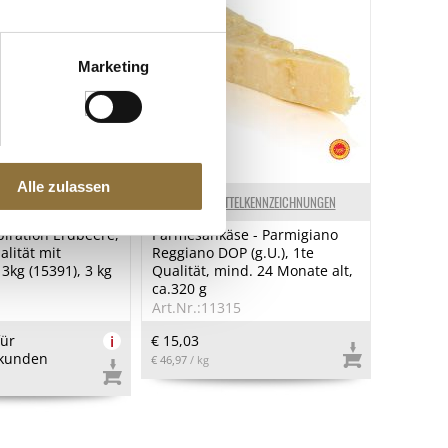
Marketing
Alle zulassen
ELKENNZEICHNUNGEN
LEBENSMITTELKENNZEICHNUNGEN
piration Erdbeere,
Parmesankäse - Parmigiano
alität mit
Reggiano DOP (g.U.), 1te
3kg (15391), 3 kg
Qualität, mind. 24 Monate alt,
ca.320 g
1
Art.Nr.:11315
für
i
€ 15,03
kunden
€ 46,97
/ kg