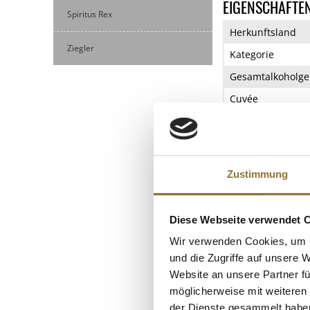
EIGENSCHAFTE
Spiritus Rex
Herkunftsland
Ziegler
Kategorie
Gesamtalkoholge
Cuvée
Verschluss
ZUTATEN/PROD
Zustimmung
Obstbrand und Gei
Verantwortlicher U
Diese Webseite verwendet 
Wir verwenden Cookies, um I
KUNDEN
und die Zugriffe auf unsere 
Website an unsere Partner fü
möglicherweise mit weiteren
der Dienste gesammelt habe