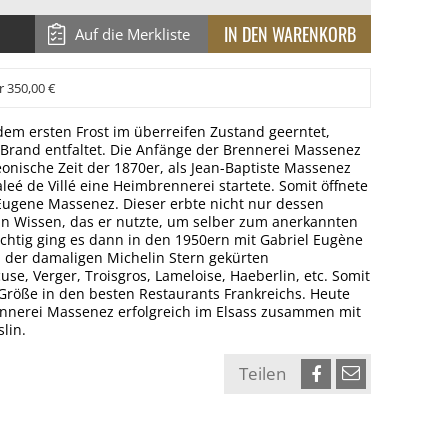
Auf die Merkliste
r 350,00 €
em ersten Frost im überreifen Zustand geerntet,
m Brand entfaltet. Die Anfänge der Brennerei Massenez
onische Zeit der 1870er, als Jean-Baptiste Massenez
aleé de Villé eine Heimbrennerei startete. Somit öffnete
Eugene Massenez. Dieser erbte nicht nur dessen
in Wissen, das er nutzte, um selber zum anerkannten
chtig ging es dann in den 1950ern mit Gabriel Eugène
in der damaligen Michelin Stern gekürten
use, Verger, Troisgros, Lameloise, Haeberlin, etc. Somit
Größe in den besten Restaurants Frankreichs. Heute
rennerei Massenez erfolgreich im Elsass zusammen mit
lin.
Teilen