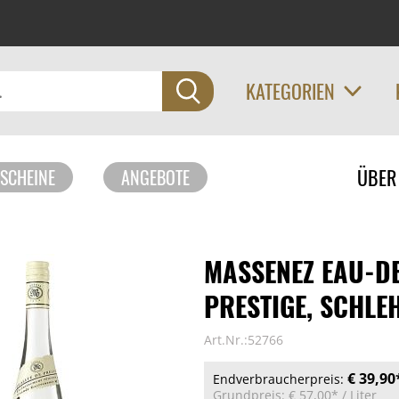
KATEGORIEN
Navigati
ÜBER
SCHEINE
ANGEBOTE
überspri
MASSENEZ EAU-D
PRESTIGE, SCHLEH
Art.Nr.:52766
€ 39,90
Endverbraucherpreis:
Grundpreis:
€ 57,00*
/ Liter