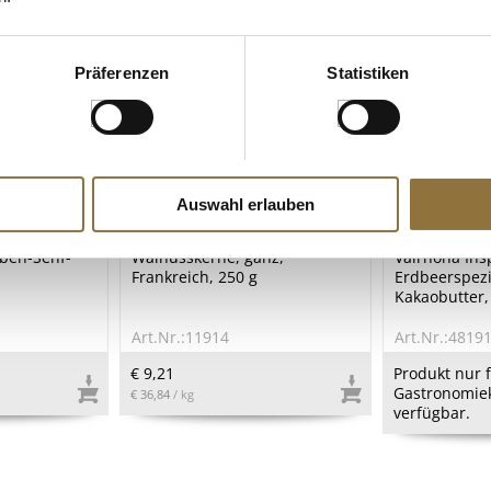
Präferenzen
Statistiken
Auswahl erlauben
ZEICHNUNGEN
LEBENSMITTELKENNZEICHNUNGEN
LEBENSMITT
uben-Senf-
Walnusskerne, ganz,
Valrhona Ins
Frankreich, 250 g
Erdbeerspezi
Kakaobutter, 
Art.Nr.:11914
Art.Nr.:4819
€ 9,21
Produkt nur 
Gastronomie
€ 36,84
/ kg
verfügbar.