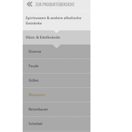
ZUR PRODUKTÜBERSICHT
Spirituosen & andere alkolische
Getränke
Obst- & Edelbrände
Diverse
Faude
Gölles
Massenez
Reisetbauer
Scheibel