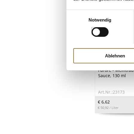
Einwilligungsauswahl
Notwendig
Ablehnen
LEBENSMITTELKENN
Furore - Weintra
Sauce, 130 ml
Art.Nr.:23173
€ 6,62
€ 50,92
/ Liter