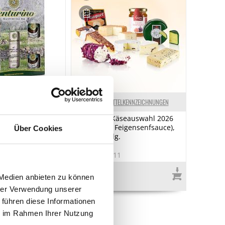
ELKENNZEICHNUNGEN
LEBENSMITTELKENNZEICHNUNGEN
chenkset, 5 tlg.
Set Bunte Käseauswahl 2026
(6 Sorten + Feigensenfsauce),
Über Cookies
1,15 kg, 7 tlg.
6
Art.Nr.:68211
€ 58,96*
 Medien anbieten zu können
€ 49,13*
/ kg
hrer Verwendung unserer
 führen diese Informationen
ie im Rahmen Ihrer Nutzung