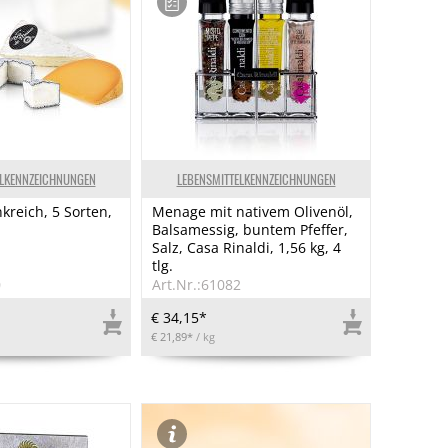
ELKENNZEICHNUNGEN
LEBENSMITTELKENNZEICHNUNGEN
kreich, 5 Sorten,
Menage mit nativem Olivenöl,
Balsamessig, buntem Pfeffer,
Salz, Casa Rinaldi, 1,56 kg, 4
tlg.
0
Art.Nr.:61082
€ 34,15*
€ 21,89*
/ kg