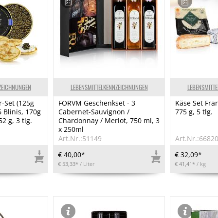
ZEICHNUNGEN
LEBENSMITTELKENNZEICHNUNGEN
LEBENSMITT
r-Set (125g
FORVM Geschenkset - 3
Käse Set Fran
 Blinis, 170g
Cabernet-Sauvignon /
775 g, 5 tlg.
2 g, 3 tlg.
Chardonnay / Merlot, 750 ml, 3
x 250ml
Art.Nr.:51149
Art.Nr.:6682
€ 40,00*
€ 32,09*
€ 53,33*
/ Liter
€ 41,41*
/ kg