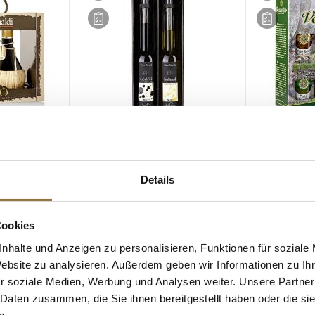
ZEICHNUNGEN
LEBENSMITTELKENNZEICHNUNGEN
LEBENSMITT
 Balsamico
Set Opera - Aceto Balsamico di
Venturino Ges
 Olivenöl
Modena & Natives Olivenöl
Details
, 500 ml, 2 x
Extra, Casa Rinaldi, 500 ml, 2 x
250ml
Art.Nr.:64672
Art.Nr.:4600
Cookies
€ 20,30*
€ 27,95*
nhalte und Anzeigen zu personalisieren, Funktionen für soziale
€ 40,60*
/ Liter
Website zu analysieren. Außerdem geben wir Informationen zu I
r soziale Medien, Werbung und Analysen weiter. Unsere Partner
 Daten zusammen, die Sie ihnen bereitgestellt haben oder die s