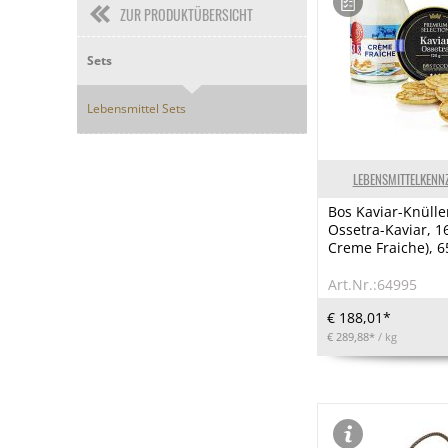
ZUR PRODUKTÜBERSICHT
Sets
Lebensmittel Sets
LEBENSMITTELKENN
Bos Kaviar-Knülle
Ossetra-Kaviar, 16
Creme Fraiche), 65
Art.Nr.:64995
€ 188,01*
€ 289,88*
/ kg