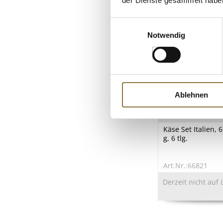
der Dienste gesammelt habe
Einwilligungsauswahl
Notwendig
Ablehnen
LEBENSMITTELKENN
Käse Set Italien, 
g, 6 tlg.
Art.Nr.:66821
Derzeit nicht auf 