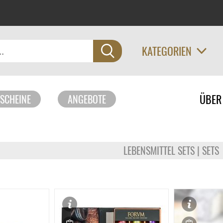
KATEGORIEN
Navigati
ÜBER
SCHEINE
ANGEBOTE
überspri
LEBENSMITTEL SETS | SETS