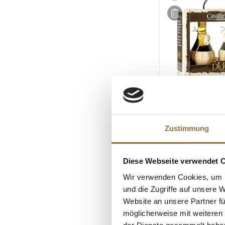
LEBENSMITTELKENN
Set Il Duo - Aceto
Modena & Natives
Zustimmung
Extra, CasaRinaldi
250ml
Art.Nr.:64673
Diese Webseite verwendet 
€ 29,30*
Wir verwenden Cookies, um I
€ 58,60*
/ Liter
und die Zugriffe auf unsere 
Website an unsere Partner fü
möglicherweise mit weiteren