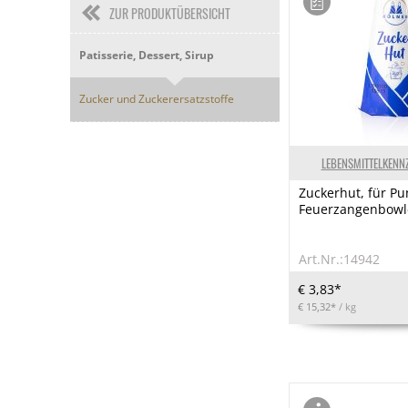
ZUR PRODUKTÜBERSICHT
Patisserie, Dessert, Sirup
Zucker und Zuckerersatzstoffe
LEBENSMITTELKENN
Zuckerhut, für P
Feuerzangenbowle
Art.Nr.:14942
€ 3,83*
€ 15,32*
/ kg