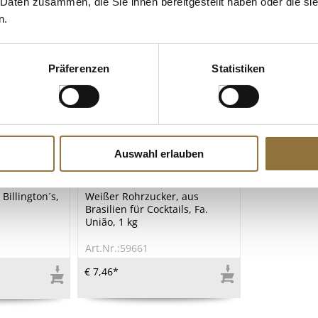
 Daten zusammen, die Sie ihnen bereitgestellt haben oder die s
n.
Präferenzen
Statistiken
Auswahl erlauben
ZEICHNUNGEN
LEBENSMITTELKENNZEICHNUNGEN
Billington´s,
Weißer Rohrzucker, aus
Brasilien für Cocktails, Fa.
União, 1 kg
Art.Nr.:59661
€ 7,46*