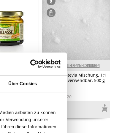
ELKENNZEICHNUNGEN
LEBENSMITTELKENNZEICHNUNGEN
Zuckerrohr, BIO,
Erythrit & Stevia Mischung, 1:1
wie Zucker verwendbar, 500 g
Über Cookies
5
Art.Nr.:68120
€ 6,30*
 Medien anbieten zu können
€ 12,60*
/ kg
hrer Verwendung unserer
 führen diese Informationen