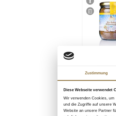
LEBENSMITTELKENN
Dr.Goerg Kokosbl
BIO, 280 g
Zustimmung
Art.Nr.:41595
Diese Webseite verwendet 
€ 7,42*
Wir verwenden Cookies, um I
€ 26,50*
/ kg
und die Zugriffe auf unsere 
Website an unsere Partner fü