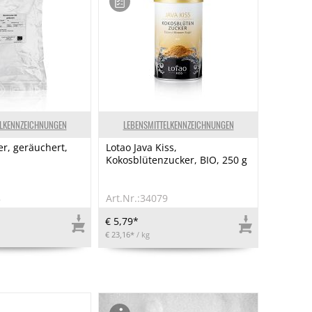
ELKENNZEICHNUNGEN
LEBENSMITTELKENNZEICHNUNGEN
r, geräuchert,
Lotao Java Kiss,
Kokosblütenzucker, BIO, 250 g
8
Art.Nr.:34079
€ 5,79*
€ 23,16*
/ kg