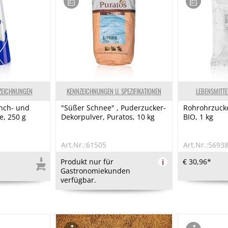
ZEICHNUNGEN
KENNZEICHNUNGEN U. SPEZIFIKATIONEN
LEBENSMITT
unch- und
"Süßer Schnee" , Puderzucker-
Rohrohrzucke
, 250 g
Dekorpulver, Puratos, 10 kg
BIO, 1 kg
Art.Nr.:61505
Art.Nr.:5693
Produkt nur für
i
€ 30,96*
Gastronomiekunden
verfügbar.