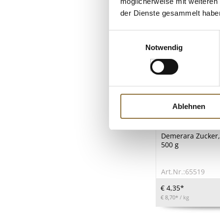
möglicherweise mit weiteren
der Dienste gesammelt habe
Einwilligungsauswahl
Notwendig
Ablehnen
LEBENSMITTELKENN
Demerara Zucker, 
500 g
Art.Nr.:65519
€ 4,35*
€ 8,70*
/ kg