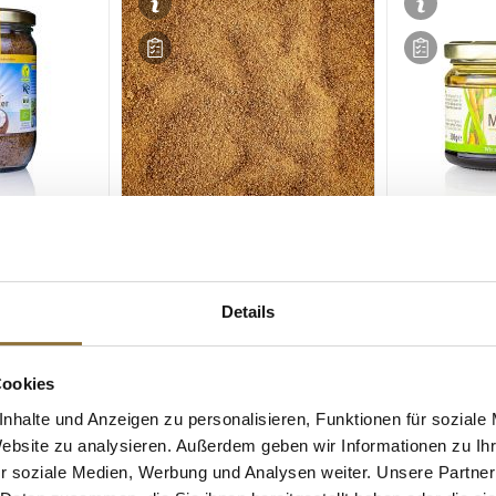
ZEICHNUNGEN
LEBENSMITTELKENNZEICHNUNGEN
LEBENSMITT
ütenzucker,
Kokosblütenzucker, BIO, 1 kg
Melasse aus 
300 g
Details
Art.Nr.:67512
Art.Nr.:6835
Cookies
€ 15,40*
€ 4,10*
nhalte und Anzeigen zu personalisieren, Funktionen für soziale
€ 13,67*
/ kg
Website zu analysieren. Außerdem geben wir Informationen zu I
r soziale Medien, Werbung und Analysen weiter. Unsere Partner