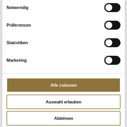
LEBENSMITTELKENNZEICHNUNGEN
Einwilligungsauswahl
Notwendig
€ 14,99
€ 214,14
/ kg
Präferenzen
St.
Statistiken
Bone Suckin´ Regular Seasoning & Rub´,
BBQ Gewürzzubereitung, Ford´s Food,
323 g
Marketing
Art.Nr.:50883
LEBENSMITTELKENNZEICHNUNGEN
Alle zulassen
€ 17,25
€ 53,41
/ kg
Auswahl erlauben
St.
Ablehnen