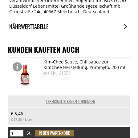
Verantwortlicher Unternehmer: Abgefüllt für: BOS FOOD
Düsseldorf Lebensmittel Großhandelsgesellschaft mbH,
Grünstraße 24c, 40667 Meerbusch, Deutschland.
NÄHRWERTTABELLE
Nährwerte
je 100ml
KUNDEN KAUFTEN AUCH
Brennwert
Kim-Chee Sauce, Chilisauce zur
725 kJ/173 kcal
KimChee Herstellung, Yummyto, 200 ml
Fett
Art.Nr.:61551
0 g
davon gesättigte Fettsäuren
0 g
LEBENSMITTELKENNZEICHNUNGEN
Kohlenhydrate
€ 5,46
42 g
€ 27,30
/ Liter
davon Zucker
41.2 g
St.