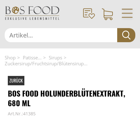
Shop
Patisse...
Sirups
Zuckersirup/Fruchtsirup/Blütensirup...
ZURÜCK
BOS FOOD HOLUNDERBLÜTENEXTRAKT,
680 ML
Art.Nr.:41385