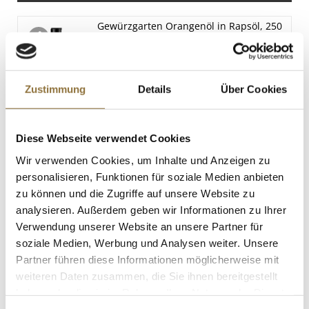
Eiweiß
Gewürzgarten Orangenöl in Rapsöl, 250
0 g
ml
Salz
Art.Nr.:45974
0 g
Zustimmung
Details
Über Cookies
LEBENSMITTELKENNZEICHNUNGEN
Diese Webseite verwendet Cookies
€ 7,68
€ 30,72
/ Liter
Wir verwenden Cookies, um Inhalte und Anzeigen zu
personalisieren, Funktionen für soziale Medien anbieten
St.
zu können und die Zugriffe auf unsere Website zu
analysieren. Außerdem geben wir Informationen zu Ihrer
Vadouvan - Gewürzzubereitung,
Verwendung unserer Website an unsere Partner für
fermentiert, Altes Gewürzamt, 70 g
soziale Medien, Werbung und Analysen weiter. Unsere
Art.Nr.:50722
Partner führen diese Informationen möglicherweise mit
weiteren Daten zusammen, die Sie ihnen bereitgestellt
haben oder die sie im Rahmen Ihrer Nutzung der Dienste
gesammelt haben.