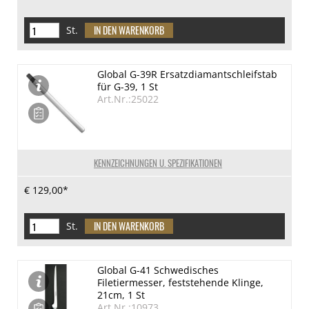
St.
Global G-39R Ersatzdiamantschleifstab
für G-39, 1 St
Art.Nr.:25022
KENNZEICHNUNGEN U. SPEZIFIKATIONEN
€ 129,00*
St.
Global G-41 Schwedisches
Filetiermesser, feststehende Klinge,
21cm, 1 St
Art.Nr.:10973