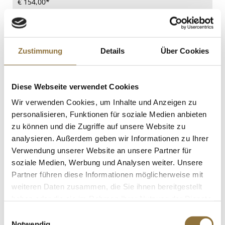
€ 154,00*
St.
Zustimmung
Details
Über Cookies
Global G-29 Breites
Fleisch-/Fischmesser, 18cm, 1 St
Art.Nr.:10966
Diese Webseite verwendet Cookies
Wir verwenden Cookies, um Inhalte und Anzeigen zu
personalisieren, Funktionen für soziale Medien anbieten
KENNZEICHNUNGEN U. SPEZIFIKATIONEN
zu können und die Zugriffe auf unsere Website zu
analysieren. Außerdem geben wir Informationen zu Ihrer
€ 169,00*
Verwendung unserer Website an unsere Partner für
soziale Medien, Werbung und Analysen weiter. Unsere
St.
Partner führen diese Informationen möglicherweise mit
weiteren Daten zusammen, die Sie ihnen bereitgestellt
haben oder die sie im Rahmen Ihrer Nutzung der Dienste
Global G-30 Schwedisches
gesammelt haben.
Filetiermesser, flexibel, 21cm, 1 St
Einwilligungsauswahl
Art.Nr.:10969
Notwendig