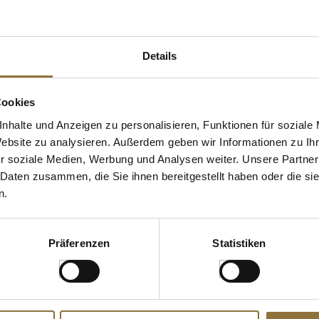
 KAUFTEN AUCH
Details
Cookies
nhalte und Anzeigen zu personalisieren, Funktionen für soziale
Website zu analysieren. Außerdem geben wir Informationen zu I
r soziale Medien, Werbung und Analysen weiter. Unsere Partner
 Daten zusammen, die Sie ihnen bereitgestellt haben oder die s
n.
ZEICHNUNGEN
KENNZEICHNUNGEN U. SPEZIFIKATIONEN
LEBENSMITT
Präferenzen
Statistiken
trocknet,
Global G-39
Chili-Sauce f
kg
Diamantschleifstab, 30cm, 1 St
Label, Cock B
Art.Nr.:10971
Art.Nr.:4677