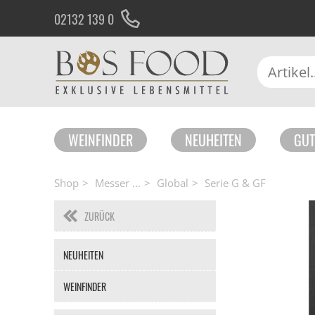
02132 139 0
WEINFINDER
NEUHEITEN
GUT
Shop
Messer ...
Global
Serie G & GF
ZURÜCK
Navigation
NEUHEITEN
überspringen
WEINFINDER