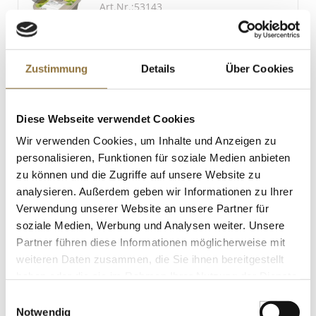
Art.Nr.:53143
Zustimmung
Details
Über Cookies
LEBENSMITTELKENNZEICHNUNGEN
€ 16,99
Diese Webseite verwendet Cookies
Wir verwenden Cookies, um Inhalte und Anzeigen zu
St.
personalisieren, Funktionen für soziale Medien anbieten
zu können und die Zugriffe auf unsere Website zu
Ibérico-Schweinerippchen (Spareribs),
analysieren. Außerdem geben wir Informationen zu Ihrer
roh, TK, ca.1,4 kg
Art.Nr.:55453
Verwendung unserer Website an unsere Partner für
soziale Medien, Werbung und Analysen weiter. Unsere
Partner führen diese Informationen möglicherweise mit
weiteren Daten zusammen, die Sie ihnen bereitgestellt
LEBENSMITTELKENNZEICHNUNGEN
haben oder die sie im Rahmen Ihrer Nutzung der Dienste
gesammelt haben.
Einwilligungsauswahl
€ 40,32
Notwendig
€ 28,80
/ kg