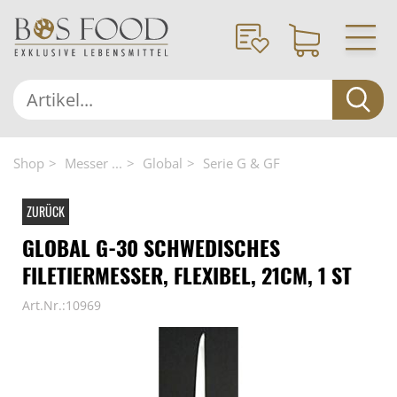
Shop
Messer ...
Global
Serie G & GF
ZURÜCK
GLOBAL G-30 SCHWEDISCHES
FILETIERMESSER, FLEXIBEL, 21CM, 1 ST
Art.Nr.:10969