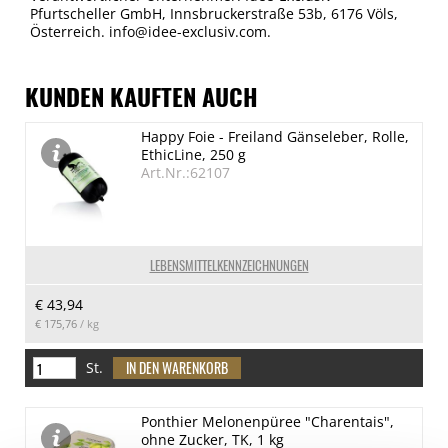
Pfurtscheller GmbH, Innsbruckerstraße 53b, 6176 Völs,
Österreich. info@idee-exclusiv.com.
KUNDEN KAUFTEN AUCH
Happy Foie - Freiland Gänseleber, Rolle,
EthicLine, 250 g
Art.Nr.:62107
LEBENSMITTELKENNZEICHNUNGEN
€ 43,94
€ 175,76
/ kg
St.
Ponthier Melonenpüree "Charentais",
ohne Zucker, TK, 1 kg