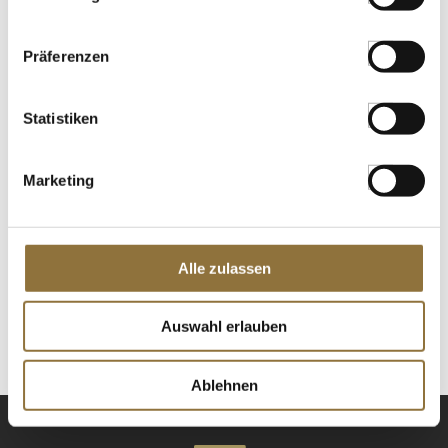
St.
Präferenzen
Kürbiskernöl aus der Steiermark g.g.A.,
100 % rein, Berghofer-Mühle, 500 ml
Statistiken
Art.Nr.:37577
Marketing
LEBENSMITTELKENNZEICHNUNGEN
€ 23,95
Alle zulassen
€ 47,90
/ Liter
St.
Auswahl erlauben
Ablehnen