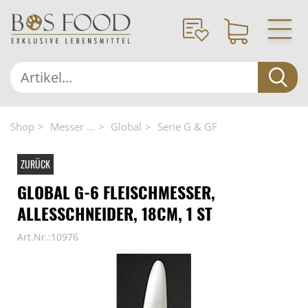
Shop
Messer ...
Global
Serie G & GF
ZURÜCK
GLOBAL G-6 FLEISCHMESSER,
ALLESSCHNEIDER, 18CM, 1 ST
Art.Nr.:10976