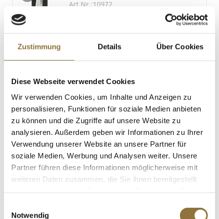
Art.Nr.:10972
Zustimmung
Details
Über Cookies
KENNZEICHNUNGEN U. SPEZIFIKATIONEN
€ 129,00
Diese Webseite verwendet Cookies
Wir verwenden Cookies, um Inhalte und Anzeigen zu
St.
personalisieren, Funktionen für soziale Medien anbieten
zu können und die Zugriffe auf unsere Website zu
Wok Pfanne - 1.Qualität, runder Boden
analysieren. Außerdem geben wir Informationen zu Ihrer
mit Stiel, ohne Ohr, ø 30cm, 1 St
Art.Nr.:20787
Verwendung unserer Website an unsere Partner für
soziale Medien, Werbung und Analysen weiter. Unsere
Partner führen diese Informationen möglicherweise mit
weiteren Daten zusammen, die Sie ihnen bereitgestellt
KENNZEICHNUNGEN U. SPEZIFIKATIONEN
haben oder die sie im Rahmen Ihrer Nutzung der Dienste
gesammelt haben.
Einwilligungsauswahl
€ 37,95
Notwendig