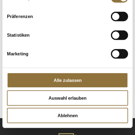
St.
Präferenzen
Dekoplatte Baumscheibe aus Pappe -S-,
oval, 200x150mm, 1 St
Statistiken
Art.Nr.:47968
Marketing
KENNZEICHNUNGEN U. SPEZIFIKATIONEN
€ 2,75
Alle zulassen
St.
Auswahl erlauben
Ablehnen