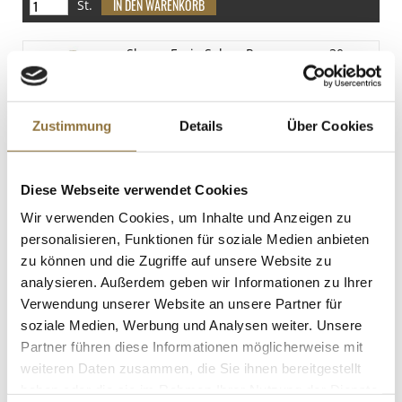
2 g
St.
Salz
0.16 g
Sherry-Essig Solera Reserva, vom 30
Jahre altem Faß, 8% Säure, Barneo, 750
ml
Art.Nr.:10698
Zustimmung
Details
Über Cookies
LEBENSMITTELKENNZEICHNUNGEN
Diese Webseite verwendet Cookies
€ 13,40
Wir verwenden Cookies, um Inhalte und Anzeigen zu
€ 17,87
/ Liter
personalisieren, Funktionen für soziale Medien anbieten
St.
zu können und die Zugriffe auf unsere Website zu
analysieren. Außerdem geben wir Informationen zu Ihrer
Verwendung unserer Website an unsere Partner für
Eingelegte getrocknete Tomaten, in
Sonnenblumenöl, 290 g, ATG 170g
soziale Medien, Werbung und Analysen weiter. Unsere
Art.Nr.:19373
Partner führen diese Informationen möglicherweise mit
weiteren Daten zusammen, die Sie ihnen bereitgestellt
haben oder die sie im Rahmen Ihrer Nutzung der Dienste