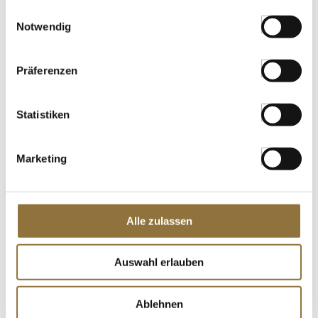
gesammelt haben.
Einwilligungsauswahl
LEBENSMITTELKENNZEICHNUNGEN
Notwendig
€ 5,62
€ 33,06
/ kg
Präferenzen
St.
Statistiken
Roh-Marzipan g.g.A., MO MM, 52%
Mittelmeermandeln, Lubeca, 1 kg
Art.Nr.:30293
Marketing
LEBENSMITTELKENNZEICHNUNGEN
Alle zulassen
€ 17,99
Auswahl erlauben
St.
Ablehnen