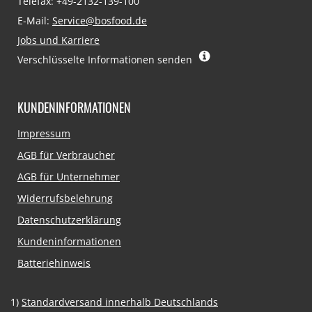
Telefax: +49-2132-139-100
E-Mail:
Service@bosfood.de
Jobs und Karriere
Verschlüsselte Informationen senden
KUNDENINFORMATIONEN
Navigation
Impressum
überspringen
AGB für Verbraucher
AGB für Unternehmer
Widerrufsbelehrung
Datenschutzerklärung
Kundeninformationen
Batteriehinweis
1)
Standardversand innerhalb Deutschlands