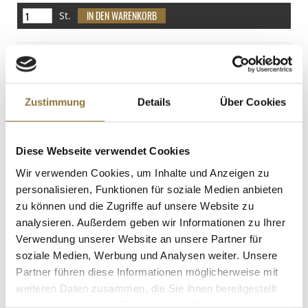
6.88 g
Spuren
St.
Salz
Sojabohnen
0.09 g
Spuren
Haferflocken, fein, 1 kg
Art.Nr.:54565
Zustimmung
Details
Über Cookies
LEBENSMITTELKENNZEICHNUNGEN
Diese Webseite verwendet Cookies
€ 3,16
Wir verwenden Cookies, um Inhalte und Anzeigen zu
personalisieren, Funktionen für soziale Medien anbieten
zu können und die Zugriffe auf unsere Website zu
St.
analysieren. Außerdem geben wir Informationen zu Ihrer
Verwendung unserer Website an unsere Partner für
Grüne Blätter, gerollt, aus Schokolade,
soziale Medien, Werbung und Analysen weiter. Unsere
Dobla, 115 g, 144 St
Partner führen diese Informationen möglicherweise mit
Art.Nr.:58910
weiteren Daten zusammen, die Sie ihnen bereitgestellt
haben oder die sie im Rahmen Ihrer Nutzung der Dienste