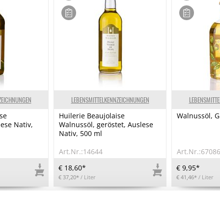
ZEICHNUNGEN
LEBENSMITTELKENNZEICHNUNGEN
LEBENSMITT
ise
Huilerie Beaujolaise
Walnussöl, G
lese Nativ,
Walnussöl, geröstet, Auslese
Nativ, 500 ml
Art.Nr.:14644
Art.Nr.:6708
€ 18,60*
€ 9,95*
€ 37,20*
/ Liter
€ 41,46*
/ Liter