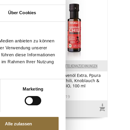
Über Cookies
 Medien anbieten zu können
hrer Verwendung unserer
 führen diese Informationen
ie im Rahmen Ihrer Nutzung
ELKENNZEICHNUNGEN
LEBENSMITTELKENNZEICHNUNGEN
nöl Extra, Ppura
Natives Olivenöl Extra, Ppura
 Amalfi
Mammas Chili, Knoblauch &
 BIO, 100 ml
Oregano, BIO, 100 ml
Marketing
0
Art.Nr.:54819
€ 7,30*
€ 73,00*
/ Liter
Alle zulassen