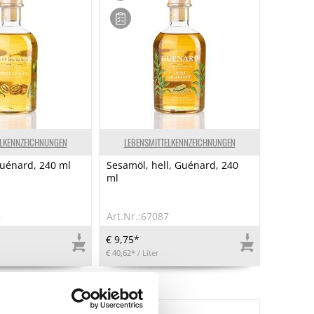
ELKENNZEICHNUNGEN
LEBENSMITTELKENNZEICHNUNGEN
uénard, 240 ml
Sesamöl, hell, Guénard, 240
ml
6
Art.Nr.:67087
€ 9,75*
€ 40,62*
/ Liter