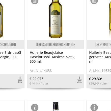
ZEICHNUNGEN
LEBENSMITTELKENNZEICHNUNGEN
LEBENSMITT
ise Erdnussöl
Huilerie Beaujolaise
Huilerie Bea
Virgin, 500
Haselnussöl, Auslese Nativ,
geröstet, Aus
500 ml
ml
Art.Nr.:14638
Art.Nr.:1463
€ 22,07*
€ 29,30*
€ 44,14*
/ Liter
€ 58,60*
/ Liter