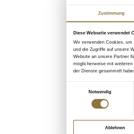
Zustimmung
Diese Webseite verwendet 
Wir verwenden Cookies, um I
und die Zugriffe auf unsere 
Website an unsere Partner fü
möglicherweise mit weiteren
LEBENSMITTELKENN
der Dienste gesammelt habe
Pistazienöl, Guén
Einwilligungsauswahl
Notwendig
Art.Nr.:66906
€ 50,90*
€ 212,08*
/ Liter
Ablehnen