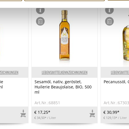
ZEICHNUNGEN
LEBENSMITTELKENNZEICHNUNGEN
LEBENSMITT
ie
Sesamöl, nativ, geröstet,
Pecanussöl, 
ml
Huilerie Beaujolaise, BIO, 500
ml
Art.Nr.:68851
Art.Nr.:6730
€ 17,25*
€ 30,99*
€ 34,50*
/ Liter
€ 129,13*
/ Liter