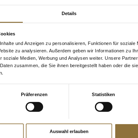
Details
Cookies
nhalte und Anzeigen zu personalisieren, Funktionen für soziale
Website zu analysieren. Außerdem geben wir Informationen zu I
r soziale Medien, Werbung und Analysen weiter. Unsere Partner
 Daten zusammen, die Sie ihnen bereitgestellt haben oder die s
ZEICHNUNGEN
LEBENSMITTELKENNZEICHNUNGEN
LEBENSMITT
n.
ard, 240 ml
Mandelöl, Guénard, 240 ml
Natives Olive
mit frischem
Zitronensaft,
Präferenzen
Statistiken
Art.Nr.:67304
Art.Nr.:4868
€ 17,30*
€ 7,98*
€ 72,08*
/ Liter
€ 79,80*
/ Liter
Auswahl erlauben