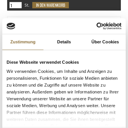
< 0.5 g
St.
Eiweiß
Wiberg Curry Powder,
6.6 g
Gewürzmischung, 560 g
Salz
Art.Nr.:33838
< 0.01 g
Zustimmung
Details
Über Cookies
LEBENSMITTELKENNZEICHNUNGEN
Diese Webseite verwendet Cookies
€ 21,00
Wir verwenden Cookies, um Inhalte und Anzeigen zu
€ 37,50
/ kg
personalisieren, Funktionen für soziale Medien anbieten
zu können und die Zugriffe auf unsere Website zu
St.
analysieren. Außerdem geben wir Informationen zu Ihrer
Verwendung unserer Website an unsere Partner für
Voelkel - Rhabarber Sirup, BIO, 500 ml
soziale Medien, Werbung und Analysen weiter. Unsere
Art.Nr.:57452
Partner führen diese Informationen möglicherweise mit
weiteren Daten zusammen, die Sie ihnen bereitgestellt
haben oder die sie im Rahmen Ihrer Nutzung der Dienste