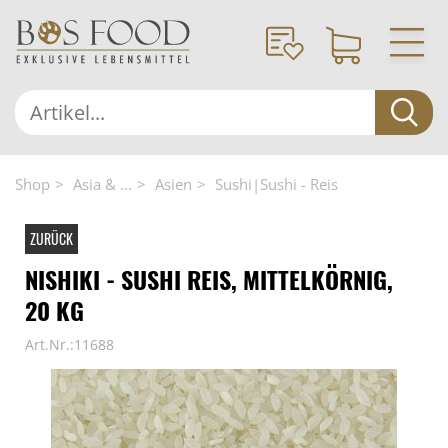
Shop
Asia & ...
Asien
Sushi|Sushi - Reis
ZURÜCK
NISHIKI - SUSHI REIS, MITTELKÖRNIG,
20 KG
Art.Nr.:11688