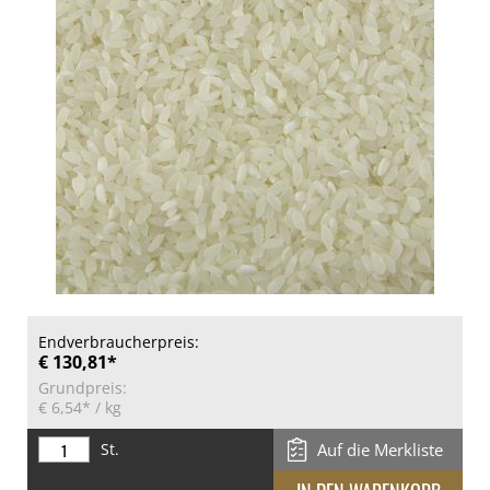
Endverbraucherpreis:
€ 130,81*
Grundpreis:
€ 6,54*
/ kg
St.
Auf die Merkliste