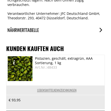
lichtgeschützt lagern. Nach dem Öffnen zügig
verbrauchen.
Verantwortlicher Unternehmer: JFC Deutschland GmbH,
Theodorstr. 293, 40472 Düsseldorf, Deutschland.
NÄHRWERTTABELLE
Nährwerte
je 100g
KUNDEN KAUFTEN AUCH
Brennwert
Pistazien, geschält, extragrün, AAA
1490 kJ/350 kcal
Sortierung, 1 kg
Fett
Art.Nr.:48433
0.6 g
davon gesättigte Fettsäuren
0.2 g
LEBENSMITTELKENNZEICHNUNGEN
Kohlenhydrate
€ 93,95
79 g
davon Zucker