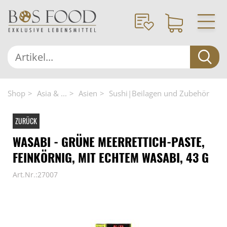
Shop
Asia & ...
Asien
Sushi|Beilagen und Zubehör
ZURÜCK
WASABI - GRÜNE MEERRETTICH-PASTE,
FEINKÖRNIG, MIT ECHTEM WASABI, 43 G
Art.Nr.:27007