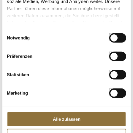
soziale Medien, Werbung und Analysen weiter. Unsere
St.
Partner führen diese Informationen möglicherweise mit
weiteren Daten zusammen, die Sie ihnen bereitgestellt
Kohl Cuvée Bergapfelsaft + Mandarine,
haben oder die sie im Rahmen Ihrer Nutzung der Dienste
750 ml
gesammelt haben.
Einwilligungsauswahl
Art.Nr.:60714
Notwendig
Präferenzen
LEBENSMITTELKENNZEICHNUNGEN
€ 5,70
Statistiken
€ 7,60
/ Liter
St.
Marketing
Gewürzgarten Fenchelsamen, ganz, 80
g
Art.Nr.:42239
Alle zulassen