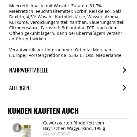
Meerrettichpaste mit Wasabi. Zutaten: 31,7%
Meerrettich, Feuchthaltemittel: Sorbit, Reiskleieöl, Salz,
Dextrin, 4,5% Wasabi, Kartoffelstärke, Wasser, Aroma,
Kurkuma, Verdickungsmittel: Xanthan, Säuerungsmittel:
Citronensäure, Farbstoff: Brillantblau FCF. Nach dem
Öffnen gekühlt lagern. Kann bei übermäßigem Verzehr
abführend wirken.
Verantwortlicher Unternehmer: Oriental Merchant
(Europe), Vorstengrefdonk 8, 5342 LT Oss, Niederlande.
NÄHRWERTTABELLE
Nährwerte
ALLERGENE
je 100g
Brennwert
Allergene
1129 kJ/272 kcal
Spuren / Enthalten
KUNDEN KAUFTEN AUCH
Fett
Schalenfrüchte
Gewürzgarten Rinderfett vom
14 g
Spuren
Bayrischen Wagyu-Rind, 195 g
davon gesättigte Fettsäuren
Art.Nr.:50543