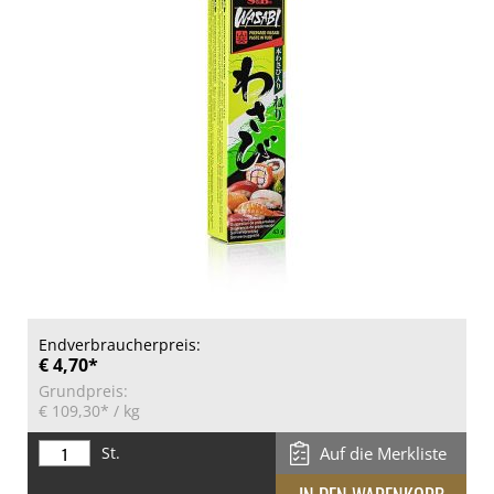
Endverbraucherpreis:
€ 4,70*
Grundpreis:
€ 109,30*
/ kg
St.
Auf die Merkliste