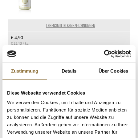
2.7 g
Kohlenhydrate
46 g
LEBENSMITTELKENNZEICHNUNGEN
davon Zucker
€ 4,90
3.6 g
€ 25,13
/ kg
Eiweiß
1.6 g
St.
Salz
Zustimmung
Details
Über Cookies
7.6 g
Brick-Teig, rund, ca. ø 27cm,
hauchdünn, 170 g, 10 Blatt
Art.Nr.:13333
Diese Webseite verwendet Cookies
Wir verwenden Cookies, um Inhalte und Anzeigen zu
personalisieren, Funktionen für soziale Medien anbieten
LEBENSMITTELKENNZEICHNUNGEN
zu können und die Zugriffe auf unsere Website zu
analysieren. Außerdem geben wir Informationen zu Ihrer
€ 3,68
€ 21,65
/ kg
Verwendung unserer Website an unsere Partner für