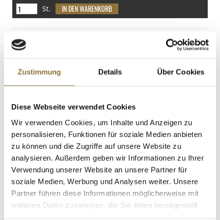
< 0.1 g
St.
Salz
0 g
Mini-Croustaden, ø 3,8cm, Mürbeteig,
50 g, 24 St
Art.Nr.:10486
Zustimmung
Details
Über Cookies
LEBENSMITTELKENNZEICHNUNGEN
Diese Webseite verwendet Cookies
€ 5,87
Wir verwenden Cookies, um Inhalte und Anzeigen zu
€ 117,40
/ kg
personalisieren, Funktionen für soziale Medien anbieten
zu können und die Zugriffe auf unsere Website zu
St.
analysieren. Außerdem geben wir Informationen zu Ihrer
Verwendung unserer Website an unsere Partner für
TÖUFOOD - KOJI, Pilz Kultur / Sake
soziale Medien, Werbung und Analysen weiter. Unsere
Starter, 700 g
Art.Nr.:63163
Partner führen diese Informationen möglicherweise mit
weiteren Daten zusammen, die Sie ihnen bereitgestellt
haben oder die sie im Rahmen Ihrer Nutzung der Dienste