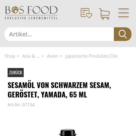
Shop
Asia & ...
Asien
Japanische Produkte|Öle
ZURÜCK
SESAMÖL VON SCHWARZEM SESAM,
GERÖSTET, YAMADA, 65 ML
Art.Nr.:57134