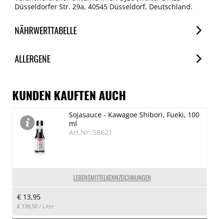
Düsseldorfer Str. 29a, 40545 Düsseldorf, Deutschland.
NÄHRWERTTABELLE
Nährwerte
ALLERGENE
je 100ml
Brennwert
Allergene
3447 kJ/824 kcal
Spuren / Enthalten
KUNDEN KAUFTEN AUCH
Fett
Sesamsamen
Sojasauce - Kawagoe Shibori, Fueki, 100
82.4 g
Enthalten
ml
davon gesättigte Fettsäuren
Art.Nr.:58621
14.6 g
Kohlenhydrate
< 0.1 g
LEBENSMITTELKENNZEICHNUNGEN
davon Zucker
€ 13,95
0 g
€ 139,50
/ Liter
Eiweiß