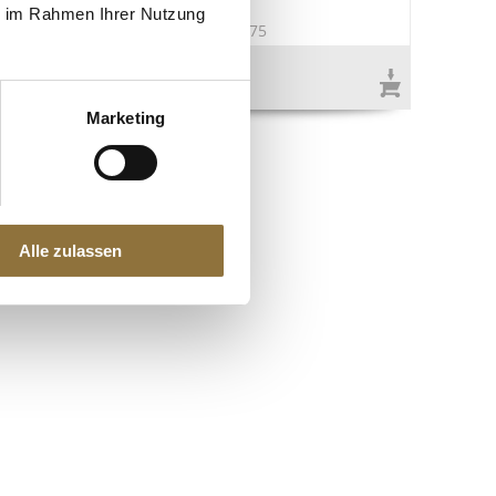
ie im Rahmen Ihrer Nutzung
2
Art.Nr.:10775
€ 3,98
€ 79,60
/ kg
Marketing
Alle zulassen