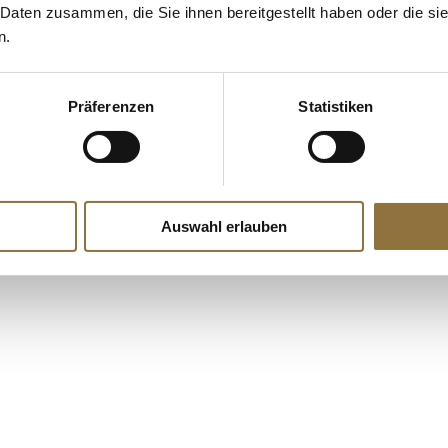
 Daten zusammen, die Sie ihnen bereitgestellt haben oder die s
Art.Nr.:27815
Art.Nr.:4673
n.
€ 6,80
€ 4,30
€ 9,07
/ Liter
€ 8,60
/ Liter
Präferenzen
Statistiken
Auswahl erlauben