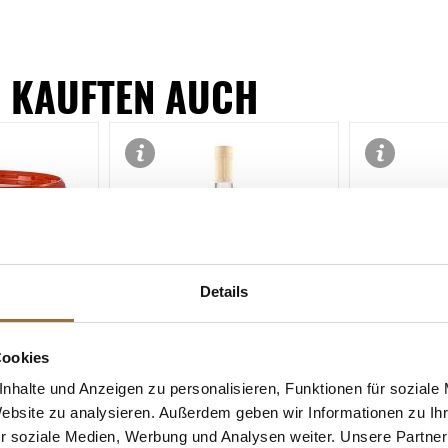
 KAUFTEN AUCH
e Fettsäuren
Details
Cookies
ZEICHNUNGEN
LEBENSMITTELKENNZEICHNUNGEN
LEBENSMITT
nhalte und Anzeigen zu personalisieren, Funktionen für soziale
uberer,
van Nahmen - Morellenfeuer
Rosenwasser
Website zu analysieren. Außerdem geben wir Informationen zu I
l, 2 kg
Sauerkirschsaft, 100%
Rosenextrakt
r soziale Medien, Werbung und Analysen weiter. Unsere Partner
Direktsaft, 750 ml