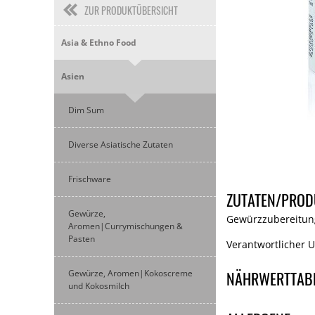
ZUR PRODUKTÜBERSICHT
Asia & Ethno Food
Asien
Dim Sum
Diverse Asiatische Zutaten
Frischware
ZUTATEN/PROD
Gewürze,
Gewürzzubereitung
Aromen|Currymischungen &
Pasten
Verantwortlicher 
Gewürze, Aromen|Kokoscreme
NÄHRWERTTAB
und Kokosmilch
Nährwerte